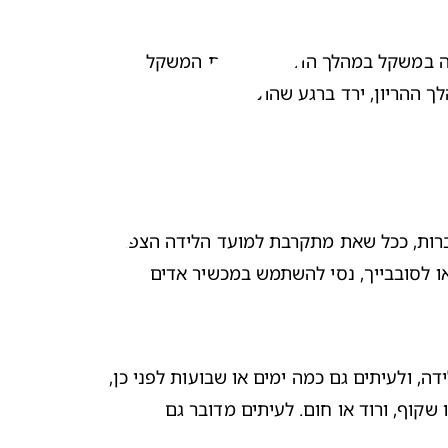
. ברוב המקרים, מתקיים פיקוח של הרופא/ה שלך, האח/ות או הדיאטנ/ית, יחד איתך, על העלייה במשקל במהלך ההריון.  מרבית המשקל 
ההריון, ירד ברגע שהתינוק ייוולד. 
. רוב האמהות לעתיד חוות שינויים באופן הנשימה במהלך ההריון, מצב שעלול להוביל לנחירות הולכות וגוברות, ככל שאת מתקרבת למועד הלידה הצפוי 
שלך. אחד הגורמים לכך הם השינויים הורמונליים, שעלולים לגרום להתייבשות מעברי האף שלך. אם הנחירות מפריעות לך או לסובבייך, נסי להשתמש במכשיר אדים 
 ולעיתים גם כמה ימים או שבועות לפני כן, 
, לעיתים מבלי שתשימי לב שזה קורה. בכל מקרה, חשוב שתדעי כי הפקק הרירי הנו נוזל צמיגי שצבעו שקוף, ורוד או חום. לעיתים מדובר גם 