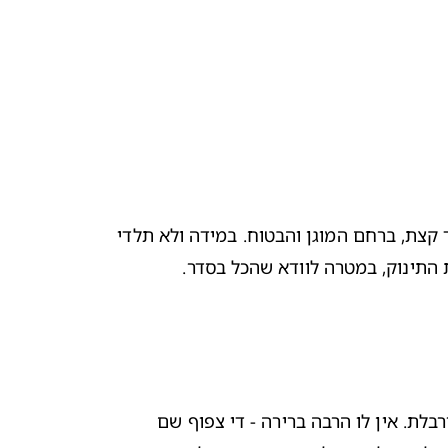
. בהריון שבוע 40, הקטנטן או הקטנטנה שלך יכולים להגיע בכל יום. ייתכן שהוא או היא יעדיפו להישאר רק עוד קצת, ברחם המוגן והבטוח. במידה ולא תלדי 
התינוק, במטרה לוודא שהכל בסדר. 
. בשבוע 40 להריון ראשו של התינוק, ככל הנראה, ירד נמוך יותר לכיוון האגן שלך, וגופו יהיה בתנוחה עוברית ומכורבלת. אין לו הרבה ברירה - די צפוף שם 