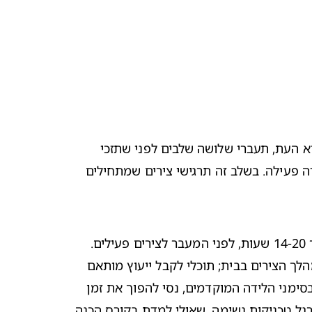
. גופך עשה עבודה מדהימה בשמירה על התינוק והזנתו, במהלך כל ההריון. אם מצפה לך לידה וגינלית בבוא העת, תעברי שלושה שלבים לפני שתזכי 
לפגוש את התינוק שלך. השלב הראשון, במהלכו צוואר הרחם מתחיל להיפתח ולהימחק, מחולק לשניים: לידה מוקדמת ולידה פעילה. בשלב זה תרגישי צירים שמתחילים 
. למרות שחווית הלידה של כל אישה שונה, יש אמהות לעתיד שיכולות לשהות בשלב הלידה המוקדם במשך 14-20 שעות, לפני המעבר לצירים פעילים. 
הצירים הפעילים (מצב בו אורכו של צוואר הרחם כ- 6 ס"מ), עשויים להימשך בין 4-8 שעות. במקרים רבים תוכלי לשהות במהלך הצירים בבית; תוכלי לקבל ייעוץ מותאם 
סימני הלידה המוקדמים
, נסי להפוך את זמן 
ההמתנה לרגוע ושלו ככל שניתן. תוכלי לטייל, לרחוץ באמבט פושר - חמים, להקשיב למוזיקה שאת אוהבת ואף להתחיל לתרגל טכניקות נשימה, שאולי למדת בקורס הכנה 