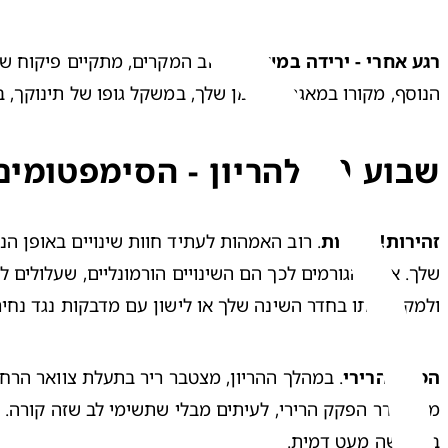
רגע אחרי - ירידה במשקל
הנוסף, מקורו במאגרי השומן שלך, במשקל גופו של תינוקך, ב

שבוע 40 להריון - הסימפטומים
זהירות! נחירות
ולמקם אותו בחדר השינה שלך או לישון עם מדבקות נגד נחיר

הפקק הרירי
. במהלך ההריון, מצטבר ריר בתעלת צוואר הרחם
משתחרר הפקק הרירי
בהפרשה מעט דמית. 
