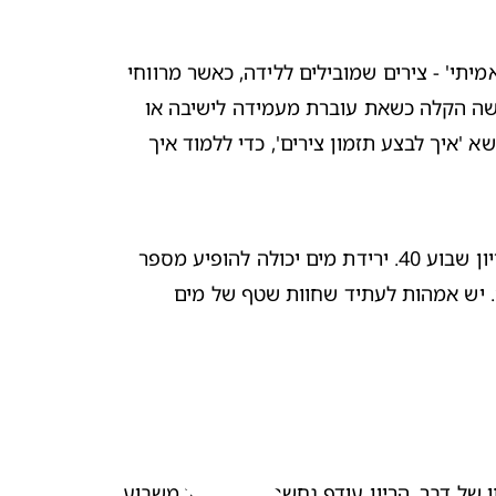
יתי' - 
צירים שמובילים ללידה
, כאשר מרווחי 
הזמן בין ציר לציר יהיו קבועים וכאשר תדירותם תגדל. דרך נוספת לאשר כי מדובר בצירים אמיתיים היא כאשר את לא מרגישה הקלה כשאת עוברת מעמידה לישיבה או 
שא '
איך לבצע תזמון צירים
', כדי ללמוד איך 
בוע 40. 
ירידת מים
 יכולה להופיע מספר 
שעות לפני תחילת הלידה או אפילו לאחר שהלידה החלה. כשזה קורה, אולי תגלי שזה לא תמיד דרמטי כמו שרואים בסרטים. יש אמהות לעתיד שחוות שטף של מים 
. אל תתפלאי אם התינוק שלך (או התינוקת) לא מגיעים בדיוק בתאריך הלידה הצפוי. לאמיתו של דבר, הריון עודף נחשב ככזה החל משבוע 