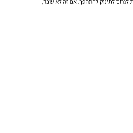
', על ידי לחיצות שאמורות לגרום לתינוק להתהפך. אם זה לא עובד, 