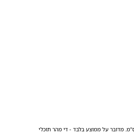
בשבוע 40 להריון, התינוק שלך בגודל של דלעת: בממוצע, תינוקות שוקלים בין 2.7-4 קילוגרם בלידתם, ואורכם בין 47-51 ס"מ. מדובר על ממוצע בלבד - די מהר תוכלי 