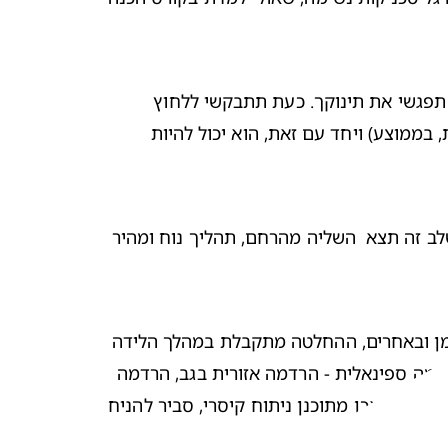
. כאשר ישנה פתיחה מלאה של צוואר הרחם (10 ס"מ), זה אומר שהגעת לשלב השני של הלידה, בו תפגשי את תינוקך. כעת תתבקשי ללחוץ 
ולדחוף כדי לעזור לו לעבור דרך תעלת הלידה, לעולם שמחוץ לרחם. בדרך כלל, השלב הזה יהיה מהיר יותר (בין 1.5-3 שעות, בממוצע) ויחד עם זאת, הוא יכול להיות 
. הגענו לשלב השלישי והאחרון של הלידה, שמתחיל לאחר שהתינוק או התינוקת יוצאים לאוויר העולם. בשלב זה תצא  השליה מהרחם, תהליך נוח ומהיר 
. ישנם מקרים בהם הניתוח הקיסרי מתוזמן ובאחרים, ההחלטה מתקבלת במהלך הלידה 
מה ספינאלית - הרדמה אזורית בגב, 
הרדמה 
 או הרדמה כללית, כהכנה להליך בו יבצע הצוות הרפואי חתך בבטן וברחם, ויוציא את התינוק ואת השליה באופן ידני. אם אכן מתוכנן ניתוח קיסרי, סביר להניח 