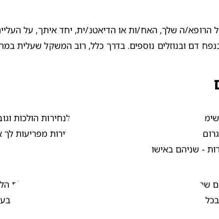
נפח דם ובנוזלים נוספים. בדרך כלל, רוב המשקל שעלית במהלך 
ות - שניהם באישור רופא/ה בלבד.
 שתפקידו למנוע מחיידקים להיכנס לרחם שלך. בתחילת הלידה,