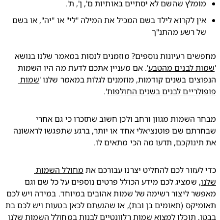
ומלץ שהשם לא יסתיים באותיות ם', ן', ת'.
אין לקרוא לילד בשם המכיל את המילה "לי" או "יה", או בשם 
ל רשע מהתנ"ך
מחפשים רעיונות נוספים? מוזמנים לנסות במאמר שלנו בנושא 
ת לבנים מהטבע
'. אם מעניין אתכם לדעת מה היו השמות 
צים בשנים קודמות, מוזמנים לגלות במאמר שלנו '
שמות 
לריים לבנים בשנים החולפות
'. 
מבחר השמות מגוון ורחב ולכן חשוב שתזכרו כי גם אחרי 
שבחרתם שם פוטנציאלי אחד או יותר, ברגע שתפגשו לראשונה 
ינוקכם, תדעו מה הכי מתאים לו. 
לעזור לכם להחליט יצרנו עבורכם את 
מחולל השמות 
, שמציג לכם מידע הכולל פרטים נוספים על כל שם וגם 
מאפשר ליצור רשימה של שמות אהובים במיוחד. במידה ויש לכם 
תאומיקס (תאומים בן ובת), או שהגעתם לכאן בטעות ויש לכם בת 
בבטן, תוכלו למצוא שמות רלוונטיים לבנות במחולל השמות שלנו 