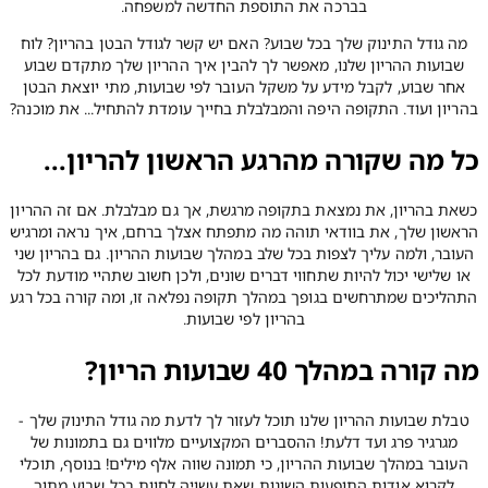
בברכה את התוספת החדשה למשפחה.
מה גודל התינוק שלך בכל שבוע? האם יש קשר לגודל הבטן בהריון? לוח
שבועות ההריון שלנו, מאפשר לך להבין איך ההריון שלך מתקדם שבוע
אחר שבוע, לקבל מידע על משקל העובר לפי שבועות, מתי יוצאת הבטן
בהריון ועוד. התקופה היפה והמבלבלת בחייך עומדת להתחיל... את מוכנה?
כל מה שקורה מהרגע הראשון להריון...
כשאת בהריון, את נמצאת בתקופה מרגשת, אך גם מבלבלת. אם זה ההריון
הראשון שלך, את בוודאי תוהה מה מתפתח אצלך ברחם, איך נראה ומרגיש
העובר, ולמה עליך לצפות בכל שלב במהלך שבועות ההריון. גם בהריון שני
או שלישי יכול להיות שתחווי דברים שונים, ולכן חשוב שתהיי מודעת לכל
התהליכים שמתרחשים בגופך במהלך תקופה נפלאה זו, ומה קורה בכל רגע
בהריון לפי שבועות.
מה קורה במהלך 40 שבועות הריון?
טבלת שבועות ההריון שלנו תוכל לעזור לך לדעת מה גודל התינוק שלך -
מגרגיר פרג ועד דלעת! ההסברים המקצועיים מלווים גם בתמונות של
העובר במהלך שבועות ההריון, כי תמונה שווה אלף מילים! בנוסף, תוכלי
לקרוא אודות התופעות השונות שאת עשויה לחוות בכל שבוע מתוך