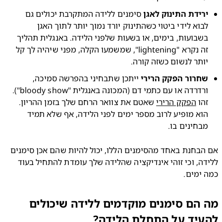
רידת התינוק לאגן
 סימנים ללידה המתקרבת יכולים גם 
לבוא לידי ביטוי כשהתינוק יורד נמוך יותר לתוך האגן 
בשבועות, בימים, או בשעות שלפני הלידה. באנגלית תהליך 
זה נקרא "lightening", שמשמעו הקלה, מפני שיהיה לך קל 
ותר לנשום כשזה קורה.
חרור הפקק הרירי
 ייתכן שתבחיני בהפרשה סמיכה, 
ורדרדה או עם כתמי דם (המכונה באנגלית "bloody show"). 
הו 
הפקק הרירי
 שאטם את צוואר הרחם שלך בזמן ההריון. 
הוא מופיע לרוב מספר ימים לפני הלידה, אף שלא תמיד 
בחינים בו.
אם הבחנת באחד מהסימנים הללו, יכול להיות שהם אכן סימנים 
ללידה, וכי זוהי אינדיקציה שהלידה שלך עומדת להתחיל בעוד 
ימים.
הם סימנים מוקדמים ללידה שיכולים
עיד על התחלת הלידה?