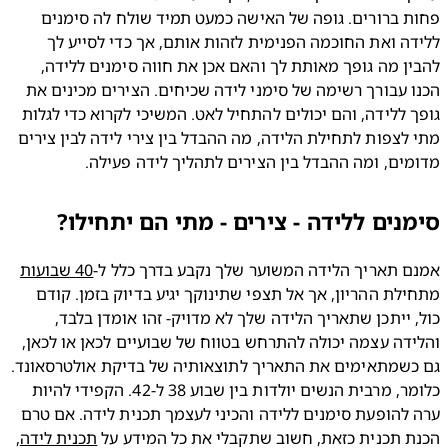
פחות ברורים. גופה של האישה כמעט תמיד שולח לה סימנים 
ללידה ואת החוכמה הפנימית לזהות אותם, אך כדי לסייע לך 
להבין מה גופך מאותת לך והאם אכן את חווה סימנים ללידה, 
הכנו עבורך רשימה של סימני לידה שכיחים. הצירים מכינים את 
גופך ללידה, והם יכולים להתחיל לאט. המשיכי לקרוא כדי לגלות 
מתי לצפות לתחילת הלידה, מה ההבדל בין צירי לידה לבין צירים 
ים, ומה ההבדל בין הצירים לתהליך לידה פעילה.
נים ללידה - צירים - מתי הם יתחילו?
 תאריך הלידה המשוער שלך נקבע בדרך כלל ל-
40 שבועות
מתחילת ההריון, אך אל תצפי שתינוקך יגיע בדיוק בזמן. קודם 
כול, ייתכן שתאריך הלידה שלך לא מדויק- זהו אומדן בלבד, 
והלידה עצמה יכולה להתרחש בטווח של שבועיים לכאן או לכאן, 
גם כשמתאימים את התאריך לתוצאותיה של בדיקת אולטרסאונד. 
כלומר, מרבית הנשים יולדות בין שבוע 38 ל-42. הקפידי להיות 
ערה להופעת סימנים ללידה והכיני לעצמך תכנית לידה. אם טרם 
 תכנית כזאת, חשוב שתקבלי את כל המידע על 
תכנית לידה
, 