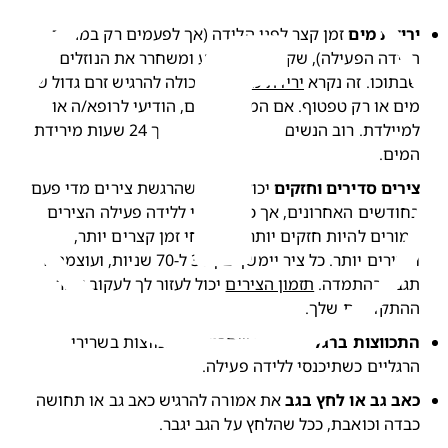
רידת מים
 זמן קצר לפני הלידה (אך לפעמים רק במהלך 
הלידה הפעילה), שק השפיר פוקע ומשחרר את הנוזלים 
בתוכו. זה נקרא 
ירידת מים
. את יכולה להרגיש זרם גדול של 
מים או רק טפטוף. אם המים יורדים, הודיעי לרופא/ה או 
למיילדת. רוב הנשים נכנסות ללידה בתוך 24 שעות מירידת 
מים.
ירים סדירים וחזקים
 יכול להיות שהרגשת צירים מדי פעם 
בחודשים האחרונים, אך כשתיכנסי ללידה פעילה הצירים 
אמורים להיות חזקים יותר, במרווחי זמן קצרים יותר, 
וסדירים יותר. כל ציר יימשך בין 30 ל-70 שניות, ועוצמתם 
גבר בהתמדה. 
תזמון הצירים
 יכול לעזור לך לעקוב אחר 
התקדמות שלך.
תכווצות ברגליים
 ייתכן שתרגישי התכווצות בשרירי 
רגליים כשתיכנסי ללידה פעילה.
אב גב או לחץ בגב
 את אמורה להרגיש כאב גב או תחושה 
בדה וכואבת, ככל שהלחץ על הגב יגבר.