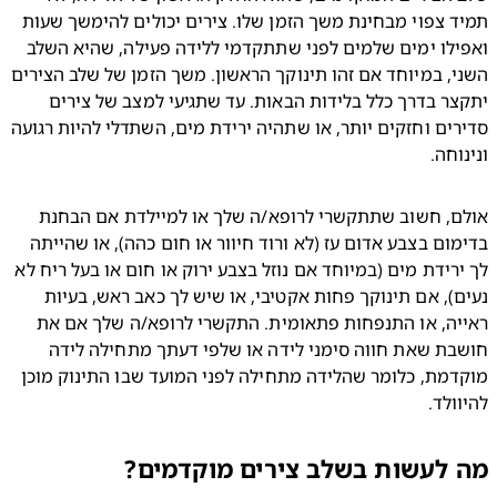
תמיד צפוי מבחינת משך הזמן שלו. צירים יכולים להימשך שעות 
ואפילו ימים שלמים לפני שתתקדמי ללידה פעילה, שהיא השלב 
השני, במיוחד אם זהו תינוקך הראשון. משך הזמן של שלב הצירים 
יתקצר בדרך כלל בלידות הבאות. עד שתגיעי למצב של צירים 
סדירים וחזקים יותר, או שתהיה ירידת מים, השתדלי להיות רגועה 
וחה.
אולם, חשוב שתתקשרי לרופא/ה שלך או למיילדת אם הבחנת 
בדימום בצבע אדום עז (לא ורוד חיוור או חום כהה), או שהייתה 
לך ירידת מים (במיוחד אם נוזל בצבע ירוק או חום או בעל ריח לא 
נעים), אם תינוקך פחות אקטיבי, או שיש לך כאב ראש, בעיות 
ראייה, או התנפחות פתאומית. התקשרי לרופא/ה שלך אם את 
חושבת שאת חווה סימני לידה או שלפי דעתך מתחילה לידה 
מוקדמת, כלומר שהלידה מתחילה לפני המועד שבו התינוק מוכן 
ולד.
לעשות בשלב צירים מוקדמים?