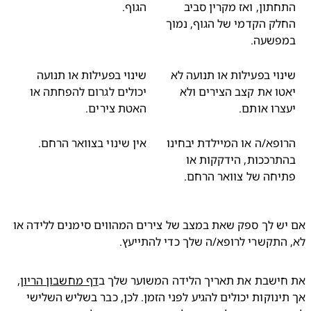
חתון, ואז מקרין סביב
הגוף.
לק הקדמי של הגוף, נמוך
פשעה.
נוי בפעילות או תנועה לא
שינוי בפעילות או תנועה
טו את קצב הצירים ולא
יכולים לגרום להפחתה או
צרו אותם.
האטת צירים.
ופא/ה או המיילדת יבחינו
אין שינוי בצוואר הרחם.
תרככות, הידקקות או
יחה של צוואר הרחם.
אם יש לך ספק שאת במצב של צירים המהווים סימנים ללידה או 
התקשרי לרופא/ה שלך כדי להתייעץ.
חישבת את תאריך הלידה המשוער שלך ב
דף מחשבון הריון
, 
אך תינוקות יכולים להגיע לפני הזמן. לכן, כבר בשליש השלישי 