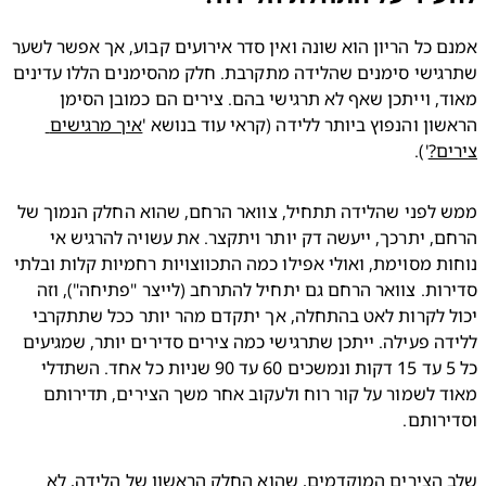
אמנם כל הריון הוא שונה ואין סדר אירועים קבוע, אך אפשר לשער 
שתרגישי סימנים שהלידה מתקרבת. חלק מהסימנים הללו עדינים 
מאוד, וייתכן שאף לא תרגישי בהם. צירים הם כמובן הסימן 
ון והנפוץ ביותר ללידה (קראי עוד בנושא '
איך מרגישים 
ם?
').
ממש לפני שהלידה תתחיל, צוואר הרחם, שהוא החלק הנמוך של 
הרחם, יתרכך, ייעשה דק יותר ויתקצר. את עשויה להרגיש אי 
נוחות מסוימת, ואולי אפילו כמה התכווצויות רחמיות קלות ובלתי 
סדירות. צוואר הרחם גם יתחיל להתרחב (לייצר "פתיחה"), וזה 
יכול לקרות לאט בהתחלה, אך יתקדם מהר יותר ככל שתתקרבי 
ללידה פעילה. ייתכן שתרגישי כמה צירים סדירים יותר, שמגיעים 
כל 5 עד 15 דקות ונמשכים 60 עד 90 שניות כל אחד. השתדלי 
מאוד לשמור על קור רוח ולעקוב אחר משך הצירים, תדירותם 
רותם.
שלב הצירים המוקדמים, שהוא החלק הראשון של הלידה, לא 