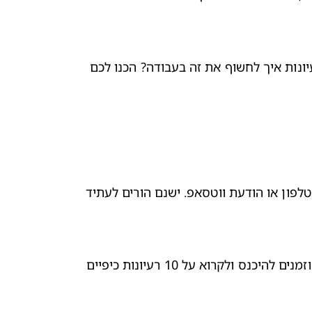
. מחפשים רעיונות איך לחשוף את זה בעבודה? הכנו לכם 
אין כמו חיבוק של אבא, אמא או חבר/ה קרוב/ה רגע אחרי ההודעה. יחד עם זאת, אפשר להודיע שאתם בהריון באמצעות הטלפון או הודעת ווטסאפ. ישנם הורים לעתיד 
זמנים להיכנס ולקרוא על 
10 רעיונות כיפיים 