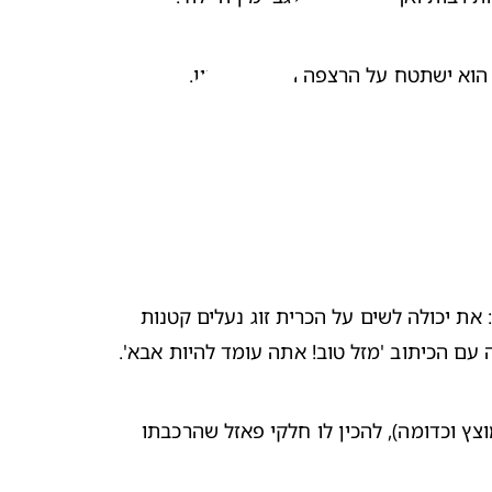
 הוא ישתטח על הרצפה ויתנגד לעניין.
, יש כמה דרכים יצירתיות שתוכלי להפתיע אותו: את יכולה לשים על הכרית זוג נעלים קטנות 
ה עם הכיתוב 'מזל טוב! אתה עומד להיות אבא'.
דרך יצירתית ומקורית נוספת, היא הכנת חבילת מתנה לאבא לעתיד, הכוללת מגוון אביזרים שיוכלו לעזור לו (כיסוי עיניים, מוצץ וכדומה), להכין לו חלקי פאזל שהרכבתו 