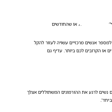
במידה ואתם בוחרים באנשים הקרובים לכם ביותר, תוכלו להיעזר באותם אנשים מבחינה נפשית ופיזית, במיוחד אם יש ילדים נוספים בבית או שהחודשים 
 ותסמינים לא נעימים אחרים. הודעה למספר אנשים מרכזיים עשויה לעזור להקל 
על העומס. אם אתם מעדיפים שתהיה רשת תמיכה ללא קשר למהלך ההריון, אל תהססו לשתף את בני המשפחה, החברים או הקרובים לכם ביותר. עדיף גם 
 נשים לרגע את 
ההורמונים
 המשתוללים אצלך 
יחד'. 