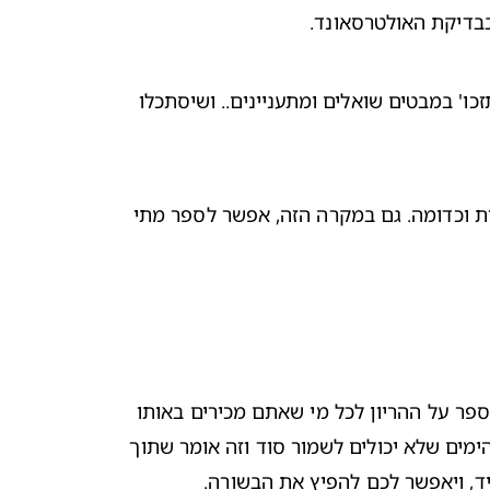
בדיקת האולטרסאונד
.

אין תשובה אובייקטיבית המתאימה לכולם. אם אתם יחד זמן רב או שאתם מנסים להרות וסיפרתם על כך למישהו, ייתכן ו'תזכו' במבטים שואלים ומתעניינים.. ושיסתכלו 
מתי מספרים על הריון לפי ההלכה? ההלכה ממעטת להתייחס לנושא ההריון אלא להתנהגות במהלך צום בהריון, יחסי אישות וכדומה. גם במקרה הזה, אפשר לספר מתי 
אחרי שהחלטתם מתי מספרים על הריון למשפחה, לחברים ובעבודה, חשוב גם להחליט למי מספרים קודם. ייתכן שתרצו לספר על ההריון לכל מי שאתם מכירים באותו 
הזמן, או שתבחרו להודיע על כך בהדרגה.  אז... מי ראשון? ומתי מספרים להורים על הריון? קחו בחשבון שישנם אנשים מדהימים שלא יכולים לשמור סוד וזה אומר שתוך 
יד, ויאפשר לכם להפיץ את הבשורה.