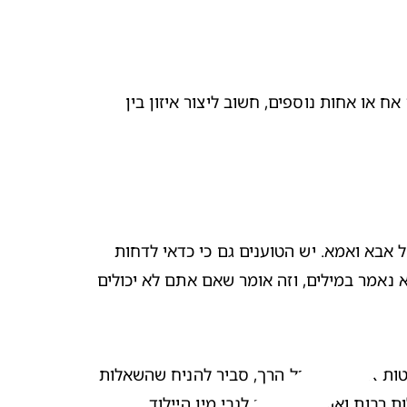
נתחיל מהתגובה, שיכולה להיות נעימה או בלתי צפויה ואף להפוך את עולמו של הילד. כאשר מספרים לילדים שבקרוב יגיעו אח או אחות נוספים, חשוב ליצור איזון בין 
תלוי בגיל, הבשלות והאופי של הילד. כך גם לגבי יכולת ההבנה שלו, שעוד מעט מגיע מישהו שיכול לגנוב את תשומת הלב של אבא ואמא. יש הטוענים גם כי כדאי לדחות 
את רגע ההודעה כמה שיותר מאוחר, ועד למצב בו כבר אי אפשר להסתיר. עם זאת חשוב לזכור כי ילדים מבינים גם מה שלא נאמר במילים, וזה אומר שאם אתם לא יכולים 
נסו להסביר לו שבבטן של אמא צומח תינוק חדש, שעוד מעט יצא לאוויר העולם ויהפוך לבן משפחה נוסף. במקרה של פעוטות או ילדים בגיל הרך, סביר להניח שהשאלות 
ת רבות ואף יביעו דעה לגבי מין היילוד. 