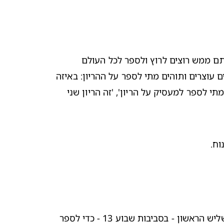
מזל טוב! יש שני פסים  וייתכן שאף זכיתם לשמוע את הדופק של העובר (או אולי יותר) בבדיקת האולטרסאונד הראשונה. אתם ממש רוצים לרוץ ולספר לכל העולם 
שנקלטתם, וכי עוד רגע תהפכו להיות הורים בפעם הראשונה או השנייה. אולי עם תאומים או שלישייה! זה הרגע בו זוגות רבים עוצרים ותוהים מתי לספר על ההריון: באיזה 
שבוע מספרים על הריון? ובכן, הסיבות לכך רבות: 'כי עדיין לא נראה דופק', 'אם ההריון לא יתפתח כמו שצריך', 'לא יודעים מתי לספר למעסיק על הריון', 'זה הריון שני 
וח.
ליש הראשון - בסביבות 
שבוע 13
 - כדי לספר 