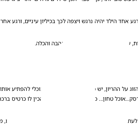
גע אחד הילד יהיה נרגש ויצפה לכך בכיליון עיניים, ורגע אחר
ת, עם הצבת גבולות והמון חום, אהבה והכלה.  
זוג על ההריון
ק...אוכל טחון... כריך בצורת פרצוף) או להכין לו כרטיס ברכ