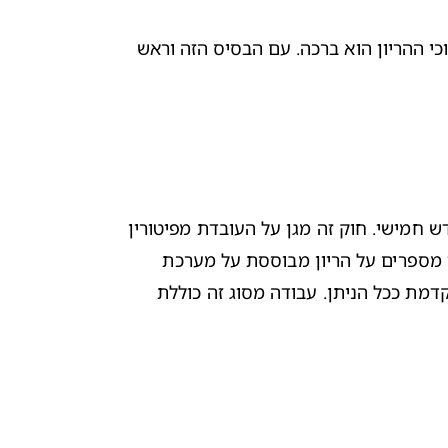
רבות שואלות איך לספר לבעל על הריון שני שצמוד להריון הראשון או על הריון מרובה עוברים. חשוב שתזכרי כי אתם צמד וכי ההריון הוא ברכה. עם הבסיס הזה וראש 
 קובע כי חובת העובדת להודיע למעסיק על הריונה בחודש חמישי. חוק זה מגן על העובדת מפיטורין 
במהלך ההריון, דבר שיכול לזרז את הרצון שלכם להודיע למנהל הישיר על הבשורה המשמחת. ברוב המקרים, ההחלטה מתי מספרים על הריון מבוססת על מערכת 
היחסים עם המעביד/ה, סוג העבודה ועוד. במידה ומדובר בעבודה פיזית שעלולה לסכן את ההריון, חשוב לשקול הודעה מוקדמת ככל הניתן. עבודה מסוג זה כוללת 