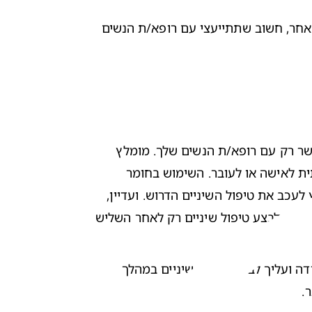
חשוב שתכירי את כל סוגי טיפולי השיניים וגם, מה מותר ומה אסור בהריון. בכל מקרה ולפני שאת ניגשת לבצע טיפול זה או אחר, חשוב שתתייעצי עם רופא/ת הנשים 
 במהלך טיפולי שיניים בהריון מבוצעת הרדמה מקומית, פעולה אותה יש לבדוק ולאשר רק עם רופא/ת הנשים שלך. מומלץ 
הרדמה מקומית לנשים בהריון במהלך טיפולי שיניים, אינה בעייתית לאישה או לעובר. השימוש בחומר 
לידוקאין lidocaine)) - שהוא השכיח ביותר, הינו בטוח ונחשב כחסר השפעה שלילית על האם והעובר. לפיכך, לא מומלץ לעכב את טיפול השיניים הדרוש. ועדיין, 
מכיוון שחשיפה לתרופות בשליש הראשון הנה בעלת סיכון גבוה להשפעות טרטוגניות (חומרים שעלולים להזיק לעובר), מומלץ לבצע טיפול שיניים רק לאחר השליש 
 ועל פי הצורך. במידה ועליך לבצע צילומי שיניים במהלך 
.