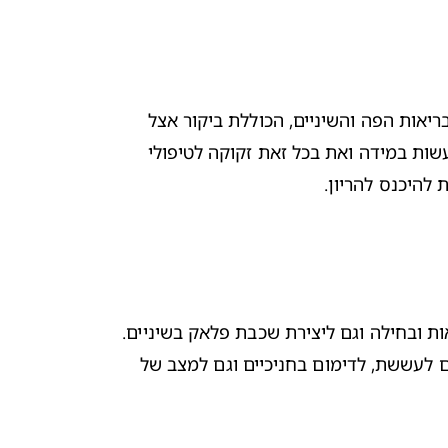
אחת הבעיות הבלתי צפויות בהריון היא כאבי שיניים, רגישות בשיניים או דלקת חניכיים בהריון. שגרה נכונה של שמירה על בריאות הפה והשיניים, הכוללת ביקור אצל 
רופא/ת השיניים וגם אצל שיננית בהריון, יכולה לעזור לך להתנהל נכון גם בתקופה זו. המשיכי לקרוא כדי להבין מה עליך לעשות במידה ואת בכל זאת זקוקה לטיפולי 
 להיכנס להריון.
במהלך ההריון גופך עובר שינויים רבים, גם הורמונליים, הכוללים עלייה ברמת האסטרוגן והפרוגסטרון, שיכולים לגרום להקאות ובחילה וגם ליצירת שכבת פלאק בשיניים. 
הפלאק מכיל חיידקים שמקורם בהצטברות שאריות מזון וגם כמות גדולה של רוק. הפלאק/רובד חיידקים בשיניים, יכול לגרום לעששת, לדימום בחניכיים וגם למצב של 