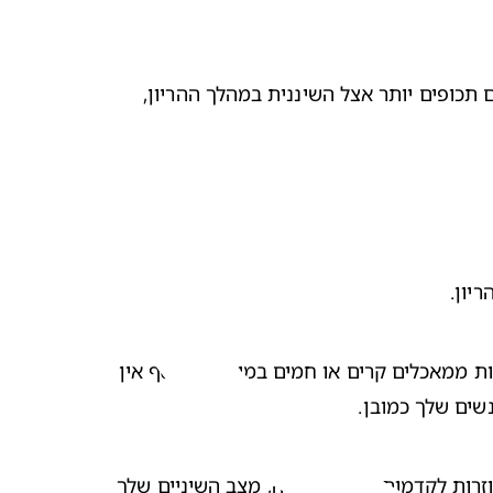
ניקוי שיניים בהריון יכול גם לטפל במצב של דלקת חניכיים בהריון. ייתכן ורופא/ת השיניים שלך אף ימליצו לך לערוך ביקורים תכופים יותר אצל השיננית במהלך ההריון, 
יון.
ישנן דרכים שיכולות לעזור לך להתמודד גם כשאת סובלת מדלקת חניכיים בהריון, כדוגמת שטיפת הפה במי מלח או הימנעות ממאכלים קרים או חמים במיוחד. בנוסף אין 
שים שלך כמובן.
 חוזרות לקדמותן אחרי הלידה, מצב השיניים שלך 