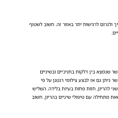
, עלולות להוביל לשחיקת האמייל של שינייך ולגרום לרגישות יתר באזור זה. חשוב לשטוף 
ם.
כעיקרון, ניתן לבצע טיפולי שיניים בהיריון בכל עת. יתרה מזו, חשוב מאד לטפל ולשמור על השיניים במהלך ההריון עקב הקשר שנמצא בין דלקות בחניכיים ובשיניים 
ללידות מוקדמות. עם זאת ובמידת האפשר, עדיף לבצע טיפולי השיניים כולל טיפול אצל שיננית בהריון, לאחר שבוע 16, כאשר ניתן גם אז לבצע צילומי רנטגן על פי 
הצורך וללא כל בעיה. בשלב זה הסיכון להריון אפסי. מחקרים מצביעים גם על כך, שנשים שעוברות טיפולי שיניים בשליש השני להריון, חוות פחות בעיות בלידה. השליש 
השני של ההריון מאופיין גם עם פחות עם בחילות ואי נוחות, דבר שהופך תקופה זו נוחה יותר לביצוע טיפולי שיניים. לפני שאת מתחילה עם טיפולי שיניים בהריון, חשוב 