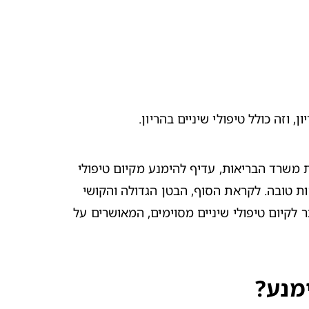
זה כולל טיפולי שיניים בהריון.
משרד הבריאות אף מתייחס לקשר בין הטרימסטר בו את נמצאת, לבין הכדאיות או הימנעות מטיפולי שיניים. על פי המלצות משרד הבריאות, עדיף להימנע מקיום טיפולי 
 והרגשה כללית פחות טובה. לקראת הסוף, הבטן הגדולה והקושי 
בניידות, עלולים להקשות על ישיבה ארוכה בכיסא וטיפולים ממושכים. השליש השני ואילך אם כך, הוא התקופה הטובה ביותר לקיום טיפולי שיניים מסוימים, המאושרים על 
מנע?