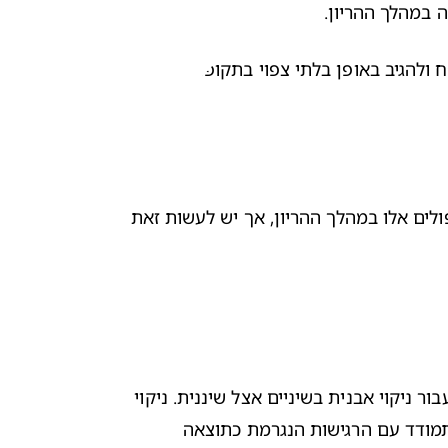
ה במהלך ההריון.
 ולהגיב באופן בלתי צפוי בתקופה זו.
לעיתים יש צורך בעת טיפולי שיניים לקבל משככי כאבים או אנטיביוטיקה. ברוב המכריע של המקרים אין כל בעיה לקבל טיפולים אלו במהלך ההריון, אך יש לעשות זאת 
בנוסף לניהול שגרת צחצוח טובה ונכונה לשמירה על בריאות הפה, וגם אם החלטת לבצע טיפולי שיניים בהריון, חשוב גם לעבור ניקוי אבנית בשיניים אצל שיננית. ניקוי 
שיניים שגרתי אינו פוגע בתינוקך, כך שתוכלי להמשיך ולבקר אצל שיננית בהריון. למעשה, ניקוי השיניים עשוי לעזור לך להתמודד עם הרגישות הנגרמת כתוצאה 