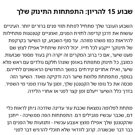
 התפתחות התינוק שלך
השבוע העובר שלך מתחיל לפתח תווי פנים ברורים יותר. העיניים 
עושות את דרכן קדימה לחזית הפנים, ואוזניים קטנטנות מתחילות 
להיראות כמו משהו מזוהה. עד סוף השבוע, קו השיער בקרקפת 
של תינוקך ייקבע לכל חייו. יכול להיות שיתחיל אפילו לצוץ שם 
מעט שיער, אם כי ברוב המקרים זה יקרה רק בעוד מספר שבועות. 
כמובן, כל תינוק מתפתח באופן שונה! חלקם נולדים עם ראש מלא 
שיער, ואילו אחרים קירחים במשך החודשים הראשונים לחייהם. 
בנוסף, מתפתחת פלומת שיער רכה ודקיקה מאוד. השיער הזה 
מכסה את כל גופו של הקטנטן שלך, ומגן על עורו מפני מי השפיר. 
 כלל השיער ייעלם זמן קצר לפני או אחרי הלידה.
מתחת לפלומה נמצאת שכבת עור עדינה שדרכה ניתן לראות כלי 
דם, שכבר עכשיו מובילים דם. התפתחות הפה ממשיכה - ייתכן 
שהקטנטן שלך אפילו מוצץ אצבע עכשיו - ותנועות של הפנים הן 
כבר דבר שבשגרה. קרוב לוודאי שלא תוכלי להרגיש דבר לפני 