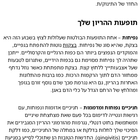
 של התינוק/ת.
עות ההריון שלך
חות
 – אחת התופעות הבולטות שעלולות לצוץ בשבוע הזה היא 
, שהיא סוג של נפיחות. 
בצקות
 נוטות להתפתח בגפיים, 
והמוקדים הנפוצים ביותר הם כפות הרגליים והקרסוליים. ייתכן 
שתהיה לך נפיחות מסוימת גם בכפות הידיים, שתגרום לטבעות 
שעל אצבעותייך ללחוץ קצת. בצקת מתפתחת כאשר נוזל נדחף 
ממחזור הדם לתוך הרקמות הרכות. כמו ברבות מהתלונות 
האחרות בהריון, גם היא נגרמת מכך שדם נוסף זורם בגופך 
חץ של הרחם הגדל על כלי הדם באגן.
יים נפוחות ומדממות
 – חניכיים אדומות ונפוחות, עם 
רגישות ונטייה לדימום בכל פעם שאת מצחצחת שיניים 
ומשתמשת בחוט דנטלי, נגרמות מהורמוני ההריון המגבירים את 
הסיכוי שלך לחלות בדלקת או במחלה של החניכיים, כמו דלקת 
חניכיים (gingivitis). החדשות הטובות הן שתוכלי לסייע במניעת 