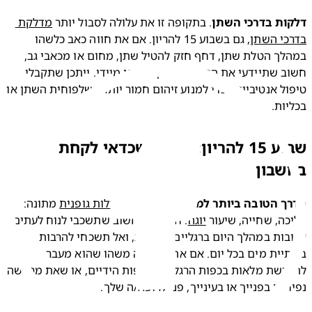
ות בדרכי השתן
. בתקופה זו את עלולה לסבול יותר 
מדלקת 
כי השתן
, גם בשבוע 15 להריון. אם את חווה כאב כלשהו 
במהלך הטלת שתן, דחף חזק להטיל שתן, מחום או מכאבי גב, 
חשוב שתיידעי את הרופא/ה שלך באופן מיידי. ייתכן שתקבלי 
טיפול אנטיביוטי, כדי למנוע זיהום חמור יותר בשלפוחית השתן או 
יות.
שבוע 15 להריון: דברים שכדאי לקחת
שבון
ך הטובה ביותר למנוע בצקת 
היא 
פעילות גופנית
 מתונה: 
ה, שחייה, שיעור 
יוגה
. חוץ מזה, חשוב שתשכבי לנוח לעתים 
קרובות במהלך היום ברגליים מורמות, ואל תשכחי להרבות 
בשתיית מים בכל יום. אם את מרגישה משהו שהוא מעבר 
לתחושת מלאות בכפות הרגליים ובכפות הידיים, או שאת מרגישה 
ות בפנייך או בעינייך, פני לרופא/ה שלך.