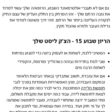
 גם אם לא תעברי אולטרסאונד השבוע, הרופא/ה שלך עשוי למדוד 
את גובה הרחם שלך - זהו המרחק בין החלק העליון של עצם החיק 
לנקודה העליונה ביותר של הרחם. זוהי דרך פשוטה למדוד את 
ת העובר ולוודא שהכול תקין.
בוע 15 - הצ'ק ליסט שלך
משיכי ללכת, לשחות או לעסוק ביוגה כדי למנוע נפיחות
שבי לנוח בתדירות גבוהה כשרגלייך מורמות, והקפידי 
שתות הרבה מים
אם את עובדת, חשוב שתבדקי (באתר הביטוח הלאומי 
במקום העבודה), מהן האפשרויות העומדות בפניך לגבי 
ופשת הלידה
 המתוכננת. כדאי לברר כמה זמן את יכולה 
לצאת לחופשת לידה, עבור כמה ימים את מקבלת תשלום, 
מתי המעביד ירצה שתחזרי לעבודה, מעבר לחופשה שמגיעה 
לך על פי חוק ועוד. במידה ואת עצמאית, נסי לתכנן את 