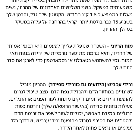
נחלת העבר. זה אומר שאת מתחילה להבחין בעלייה קצת יותר 
משמעותית במשקל. בשני השלישים האחרונים של ההריון, נשים 
מעלות בממוצע כ-1.8 ק"ג בחודש. הקטנטן שלך גדל, והבטן שלך 
ותר. קראי בהרחבה על 
עליה במשקל 
ך ההריון
.
הריוני
 – השכחה שנופלת עלייך לפעמים היא תסמין אמיתי 
של ההריון, והיא נגרמת מתופעה נורמלית של ירידה בנפח תאי 
המוח. נסי להשתמש בטאבלט או בסמארטפון כדי לארגן את סדר 
 שלך.
י עכביש (הידועים גם כוורידי ספיידר)
. ההריון מוביל 
לשינויים במחזור הדם ולהגדלת נפח הדם, מצב שיכול לגרום 
להופעת ורידים אדומים ודקים מתחת לעור הפנים או הרגליים. 
פעילות גופנית סדירה (באישור הרופא/ה שלך) והרמת כפות 
הרגליים במידת האפשר, יכולים לעזור לשפר את זרימת הדם 
ולהפחית את הסיכוי לסבול מהופעת ורידי עכביש, שבדרך כלל 
מים או נראים פחות לאחר הלידה.