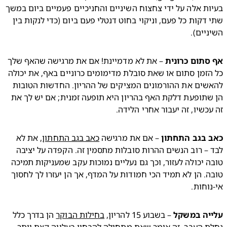
בעיות אלה על ידי צחצוח השיניים והחניכיים פעמיים ביום במשך 
שתי דקות כל פעם, וניקוי בחוט דנטלי פעם ביום (כדי לנקות בין 
יים).
סתום כרונית
 – את לא מדמיינת! אם את מרגישה שהאף שלך 
כל הזמן סתום או שאת סובלת מדימומים כרוניים באף, את יכולה 
להאשים את ההורמונים המציקים של ההריון. החדשות הטובות 
הן שתופעת דלקת האף בהריון היא תופעה זמנית; אם יש לך את 
כשיו, זה יעבור אחרי הלידה.
 בגב התחתון
 – אם את מרגישה 
כאב בגב התחתון
, את לא 
לבד – רוב הנשים ההרות סובלות מתסמין זה. הקפדה על יציבה 
טובה יכולה לעזור, וכך גם נעליים נמוכות עקב שמעניקות תמיכה 
טובה. הן לא תמיד הכי חמודות על המדף, אך הן יעזרו לך לחסוך 
וחות.
יה במשקל
 – בשבוע 15 להריון, 
בחילות הבוקר
 הן בדרך כלל 