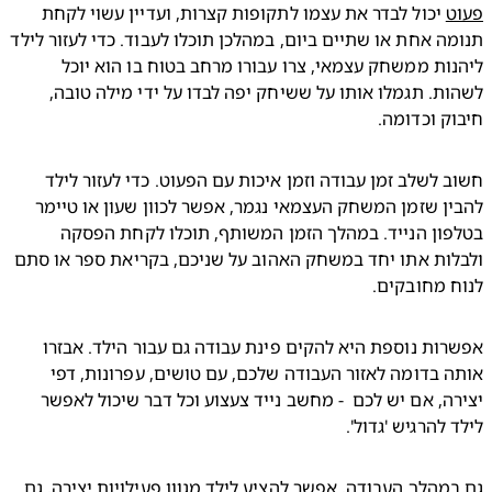
ט
 יכול לבדר את עצמו לתקופות קצרות, ועדיין עשוי לקחת 
תנומה אחת או שתיים ביום, במהלכן תוכלו לעבוד. כדי לעזור לילד 
ליהנות ממשחק עצמאי, צרו עבורו מרחב בטוח בו הוא יוכל 
לשהות. תגמלו אותו על ששיחק יפה לבדו על ידי מילה טובה, 
ק וכדומה. 
חשוב לשלב זמן עבודה וזמן איכות עם הפעוט. כדי לעזור לילד 
להבין שזמן המשחק העצמאי נגמר, אפשר לכוון שעון או טיימר 
בטלפון הנייד. במהלך הזמן המשותף, תוכלו לקחת הפסקה 
ולבלות אתו יחד במשחק האהוב על שניכם, בקריאת ספר או סתם 
 מחובקים.
אפשרות נוספת היא להקים פינת עבודה גם עבור הילד. אבזרו 
אותה בדומה לאזור העבודה שלכם, עם טושים, עפרונות, דפי 
יצירה, אם יש לכם  - מחשב נייד צעצוע וכל דבר שיכול לאפשר 
 להרגיש 'גדול'.
גם במהלך העבודה, אפשר להציע לילד מגוון פעילויות יצירה, גם 