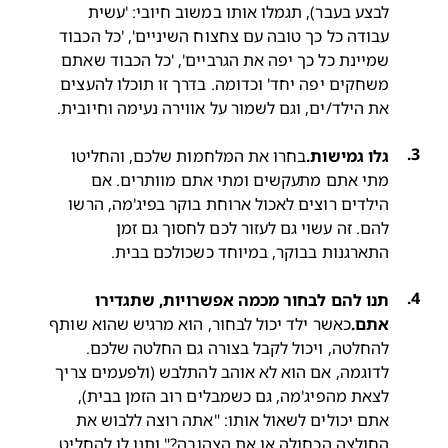
לבצע בעבר), תגמלו אותו במשוב חיובי: 'עשית 
עבודה כל כך טובה עם צחצוח השיניים', 'כל הכבוד 
שמיינת כל כך יפה את הגרביים', 'כל הכבוד שאתם 
משחקים יפה יחד' וכדומה. בדרך זו תוכלו להעצים 
את הילד/ים, וגם לשמור על אווירה נעימה וחיובית.
גלו גמישות.
בחרו את המלחמות שלכם, והחליטו 
מתי אתם מתעקשים ומתי אתם מוותרים. אם 
הילדים רוצים לאכול ארוחת בוקר בפיג'מה, הרשו 
להם. זה עשוי גם לעזור לכם לחסוך גם זמן 
התארגנות בבוקר, במיוחד כשכולכם בבית.
תנו להם לבחור מכמה אפשרויות, שתגדירו 
אתם.
כאשר ילד יכול לבחור, הוא מרגיש שהוא שותף 
להחלטה, ויכול לקבל בצורה גם החלטה שלכם. 
לדוגמה, אם הוא לא אוהב להתלבש (ולפעמים צריך 
לצאת מהפיג'מה, גם כשמבלים רוב הזמן בבית), 
אתם יכולים לשאול אותו: "אתה רוצה ללבוש את 
החולצה הכחולה או את הצהובה?" ותנו לו להחליט. 