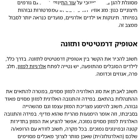
לת להגן באופן מיטבי על 
עור התינוק
. ישנם גם גורמים 
חיצוניים כגון: מזג אוויר חורפי ויבש או טמפרטורות גבוהות 
במיוחד. תינוקות או ילדים אלרגיים, מועדים כנראה יותר לסבול 
ב זה.
פיק דרמטיטיס ותזונה
חשוב להכיר את הקשר בין אטופיק דרמטיטיס לתזונה. בדרך כלל,  
ים הסובלים מהתופעה, יש נטייה לפתח 
אלרגיות למזון
, חלב 
, אגוזים וכדומה.
חשוב לאבחן את סוג האלרגיה למזון מסוים, במטרה להתאים את 
ההתנהלות בהתאם. במידה והתגובה האלרגית למזון מסוים מאוד 
גבוהה, חשוב להימנע מצריכת המזון עצמו וגם מהשהייה 
בסביבתו, וזה אומר הימנעות מהריח שהוא מדיף. במידה והתגובה 
האלרגית למזון מסוים נמוכה, אפשר להציע את המזון בתדירות 
קטנה ובמינונים נמוכים. בכל מקרה, חשוב לוודא עם הרופא/ה 
שלכם (האלרגולוג/ית) שאכן מותר לצרוך מאכלים מסוימים 