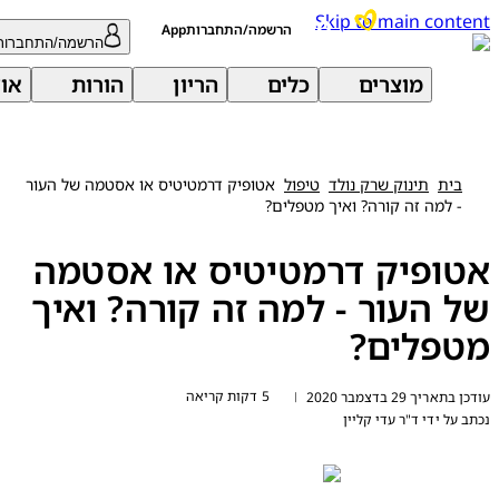
Skip to main con
הרשמה/התחברותApp
הרשמה/התחברות
מוצרים
כלים
הריון
הורות
אודות 
בית
תינוק שרק נולד
טיפול
אטופיק דרמטיטיס או אסטמה של העור
- למה זה קורה? ואיך מטפלים?
ופיק דרמטיטיס או אסטמה
 העור - למה זה קורה? ואיך
פלים?
5 דקות קריאה
ריך 29 בדצמבר 2020
|
על ידי
ד"ר עדי קליין