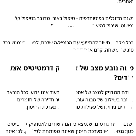
רים.  
ישנם הדוגלים בפוטותרפיה - טיפול באור. מדובר בטיפול קל 
וט, שיכול להיעשות במרפאה או בבית.
בכל מקרה, חשוב להתייעץ עם הרופא/ה שלכם, לפני השימוש בכל 
 של משחה, קרם או תרופה.
 נובע מצב של אטופיק דרמטיטיס אצל
ים?
הגורם המדויק למצב של אסטמה של העור אינו ידוע. ככל הנראה 
מדובר בשילוב של מבנה עור, שמאפשר חדירה של חומרים 
צרים גירוי, ושל פעילות מוגברת של מערכת החיסון.
ישנם מספר גורמים, שנמצא כי הם קשורים לאטופיק דרמטיטיס 
כגון: גנטיקה או מערכת חיסון שאינה מפותחת לחלוטין, לכן אינה 