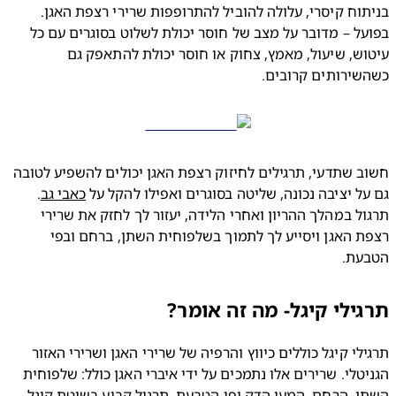
בניתוח קיסרי, עלולה להוביל להתרופפות שרירי רצפת האגן. 
בפועל – מדובר על מצב של חוסר יכולת לשלוט בסוגרים עם כל 
עיטוש, שיעול, מאמץ, צחוק או חוסר יכולת להתאפק גם 
שירותים קרובים.
חשוב שתדעי, תרגילים לחיזוק רצפת האגן יכולים להשפיע לטובה 
ל יציבה נכונה, שליטה בסוגרים ואפילו להקל על 
כאבי גב
. 
תרגול במהלך ההריון ואחרי הלידה, יעזור לך לחזק את שרירי 
רצפת האגן ויסייע לך לתמוך בשלפוחית השתן, ברחם ובפי 
עת.
ילי קיגל- מה זה אומר?
תרגילי קיגל כוללים כיווץ והרפיה של שרירי האגן ושרירי האזור 
הגניטלי. שרירים אלו נתמכים על ידי איברי האגן כולל: שלפוחית 
השתן, הרחם, המעי הדק ופי הטבעת. תרגול קבוע בשיטת קיגל, 