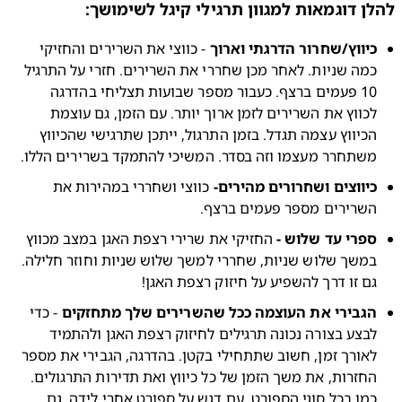
ן דוגמאות למגוון תרגילי קיגל לשימושך:
יווץ/שחרור הדרגתי וארוך
 - כווצי את השרירים והחזיקי 
כמה שניות. לאחר מכן שחררי את השרירים. חזרי על התרגיל 
10 פעמים ברצף. כעבור מספר שבועות תצליחי בהדרגה 
לכווץ את השרירים לזמן ארוך יותר. עם הזמן, גם עוצמת 
הכיווץ עצמה תגדל. בזמן התרגול, ייתכן שתרגישי שהכיווץ 
שתחרר מעצמו וזה בסדר. המשיכי להתמקד בשרירים הללו.
יווצים ושחרורים מהירים-
 כווצי ושחררי במהירות את 
שרירים מספר פעמים ברצף.
פרי עד שלוש -
 החזיקי את שרירי רצפת האגן במצב מכווץ 
במשך שלוש שניות, שחררי למשך שלוש שניות וחוזר חלילה. 
ם זו דרך להשפיע על חיזוק רצפת האגן!
גבירי את העוצמה ככל שהשרירים שלך מתחזקים
 - כדי 
לבצע בצורה נכונה תרגילים לחיזוק רצפת האגן ולהתמיד 
לאורך זמן, חשוב שתתחילי בקטן. בהדרגה, הגבירי את מספר 
החזרות, את משך הזמן של כל כיווץ ואת תדירות התרגולים. 
כמו בכל סוגי הספורט, עם דגש על ספורט אחרי לידה, גם 