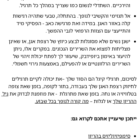
הירכיים. השתדלי לנשום כמו שצריך במהלך כל תרגיל.
אל תגזימי והקשיבי לגופך. בהתחלה, טבעי שתהיה רגישות 
קלה באזור האגן. במידה ואת מרגישה כאב - הפסיקי מיד 
התייעצי עם הצוות הרפואי לגבי ההמשך.
ישנן נשים שלא מסוגלות לבצע כיווץ של רצפת אגן, או שאינן 
מצליחות למצוא את השרירים הנכונים. במקרים אלו, ניתן 
להיעזר באימון ביופידבק, שיעזור לך לפתח יכולת זיהוי של 
שרירים הרלוונטיים או להפעילם, באמצעות גירוי חשמלי.
לסיכום, תרגילי קיגל הם הסוד שלך –את יכולה לקיים תרגילים 
לחיזוק רצפת האגן שלך בעבודה, בתור לקופה, בזמן שאת צופה 
ויזיה או נחה. בזמן שאת מתרגלת  - את מוזמנת לבדוק את 
גיל 
ון שלך
 או לגלות – 
מה קורה לגופך בכל שבוע.
ן שיעניין אתכם לקרוא גם:
ימפיזיוליזיס בהריון