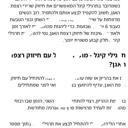
כשמדובר בתרגילי קיגל המאפשרים את חיזוק שרירי רצפת 
האגן, חשוב להקפיד לבצע אותם ולהתמיד. רוב הנשים 
מדווחות על שיפור השליטה בשלפוחית השתן ובפי הטבעת 
כעבור 6 עד 12 שבועות. כדי ליהנות מהתוצאות לאורך זמן 
ולאור החשיבות של חיזוק רצפת האגן, נסי להפוך את תרגילי 
יגל לחלק קבוע משגרת יומך.
ילי קיגל - מתי להתחיל עם חיזוק רצפת
ן?
אם את בהריון או שזה עתה ילדת ואת רוצה להתחיל עם חיזוק 
 האגן, עדיף להיוועץ בצוות הרפואי לפני שמתחילים.
בתקופת ההריון, רצוי להתחיל בשליש השני, הזמן שבו רבות 
מהות לעתיד מרגישות פרץ של אנרגיה מחודשת.
אחרי הלידה, תוכלי להתחיל לבצע את תרגילי קיגל בתוך מספר 