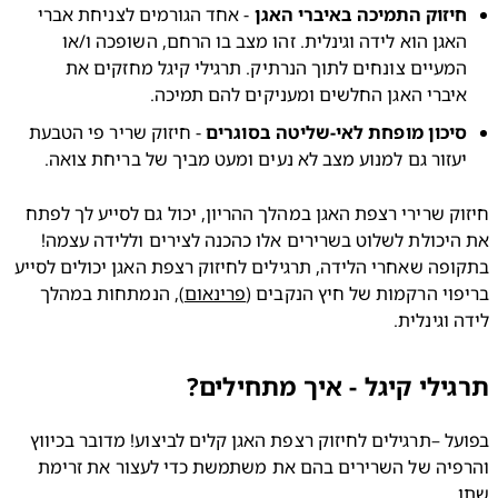
יזוק התמיכה באיברי האגן
 - אחד הגורמים לצניחת אברי 
האגן הוא לידה וגינלית. זהו מצב בו הרחם, השופכה ו/או 
המעיים צונחים לתוך הנרתיק. תרגילי קיגל מחזקים את 
יברי האגן החלשים ומעניקים להם תמיכה.
יכון מופחת לאי-שליטה בסוגרים
 - חיזוק שריר פי הטבעת 
עזור גם למנוע מצב לא נעים ומעט מביך של בריחת צואה.
חיזוק שרירי רצפת האגן במהלך ההריון, יכול גם לסייע לך לפתח 
את היכולת לשלוט בשרירים אלו כהכנה לצירים וללידה עצמה! 
בתקופה שאחרי הלידה, תרגילים לחיזוק רצפת האגן יכולים לסייע 
וי הרקמות של חיץ הנקבים (
פרינאום
), הנמתחות במהלך 
 וגינלית.
ילי קיגל - איך מתחילים?
בפועל –תרגילים לחיזוק רצפת האגן קלים לביצוע! מדובר בכיווץ 
והרפיה של השרירים בהם את משתמשת כדי לעצור את זרימת 
.