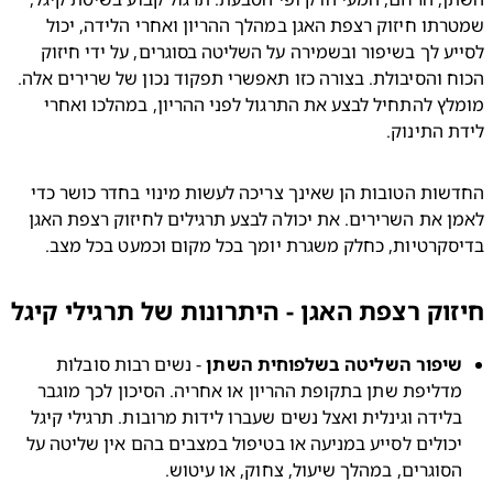
שמטרתו חיזוק רצפת האגן במהלך ההריון ואחרי הלידה, יכול 
לסייע לך בשיפור ובשמירה על השליטה בסוגרים, על ידי חיזוק 
הכוח והסיבולת. בצורה כזו תאפשרי תפקוד נכון של שרירים אלה. 
מומלץ להתחיל לבצע את התרגול לפני ההריון, במהלכו ואחרי 
 התינוק.
החדשות הטובות הן שאינך צריכה לעשות מינוי בחדר כושר כדי 
לאמן את השרירים. את יכולה לבצע תרגילים לחיזוק רצפת האגן 
קרטיות, כחלק משגרת יומך בכל מקום וכמעט בכל מצב.
וק רצפת האגן - היתרונות של תרגילי קיגל
יפור השליטה בשלפוחית השתן
 - נשים רבות סובלות 
מדליפת שתן בתקופת ההריון או אחריה. הסיכון לכך מוגבר 
בלידה וגינלית ואצל נשים שעברו לידות מרובות. תרגילי קיגל 
יכולים לסייע במניעה או בטיפול במצבים בהם אין שליטה על 
סוגרים, במהלך שיעול, צחוק, או עיטוש.