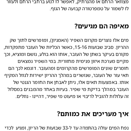
מצוואר הרחם או מהנרתיק, לאפשר לו לנוע ברחבי הרחם ולעזור 
שמור על טמפרטורה קבועה של הגוף.
פה הם מגיעים?
מים אלו נוצרים מקרום השפיר (האמניון), ומופרשים לתוך שק 
ההריון. סביב שבועות 15-16, כאשר הכליות של העובר מתפקדות, 
מקורם בעיקר בשתן של העובר, אותו הוא בולע, נושם ומוציא, וכך 
מקיים מערכת איזון פנימית מחזורית. במי השפיר נמצאים 
חומרים שונים המופרשים מהקרומים ומהעובר. דוגמא לכך הם 
תאי עור של העובר, שנושרים במהלך ההריון ישירות לנוזל המקיף 
אותו. באמצעות תאים אלו, ניתן לאבחן את החומר הגנטי של 
העובר במהלך בדיקת מי שפיר. בעיות באחד מהמבנים במסלול 
לולות להוביל לריבוי או מיעוט מי שפיר, דהיינו - נוזלים. 
 מעריכים את כמותם?
נפח המים עולה בהתמדה עד ל-33 שבועות של הריון, ומגיע  לכדי 