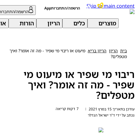
Skip to main con
הרשמה/התחברותApp
הרשמה/התחברות
מוצרים
כלים
הריון
הורות
אודות 
בית
הריון
הריון בריא
מיעוט או ריבוי מי שפיר - מה זה אומר? ואיך
מטפלים?
בוי מי שפיר או מיעוט מי
יר - מה זה אומר? ואיך
פלים?
7 דקות קריאה
ריך 15 במרץ 2021
|
על ידי
ד"ר ישראל הנדלר