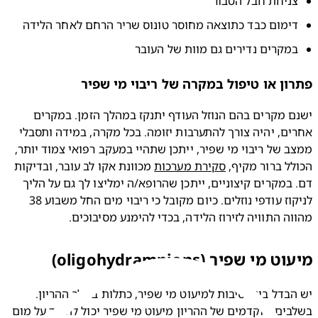
ניחת חבל הטבור
ימום כבד כתוצאה מחוסר טונוס שריר הרחם לאחר הלידה
מקרים נדירים גם מוות של העובר
ון או טיפול במקרה של ריבוי מי שפיר
ישנם מקרים בהם הנוזל העודף יתנקז במהלך הזמן. במקרים 
אחרים, יהיה צורך להתערבות יזומה. בכל מקרה, במידה ותסבלי 
ממצב של ריבוי מי שפיר, ייתכן שתהיי במעקב רפואי צמוד יותר, 
ל ברור מקיף, 
סקירת מערכות
 מכוונת אקו לב עובר, ובדיקות 
דם. במקרים קיצוניים, ייתכן שהרופא/ה ימליצו לך גם על הליך 
לניקוז עודפי נוזלים. כיום מקובל כי ריבוי מים החל משבוע 38 
וה התוויה לזירוז הלידה, בכדי להימנע מסיבוכים.
 מי שפיר (oligohydramnions)
יש הבדל בין הסיבות למיעוט מי שפיר, כתלות בשלב ההריון. 
בשלבים מוקדמים של ההריון מיעוט מי שפיר יכול להעיד על מום 