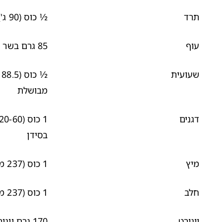
תרד
½ כוס (90 ג') תרד מבושל
עוף
85
גרם בשר ה
שעועית
½
מבושלת
דגנים
בסידן
מיץ
1 כוס (237 מ"ל) מיץ מועשר בסידן
חלב
1 כוס (237 מ"ל) חלב רזה
יוגורט
170
גרם יוגור