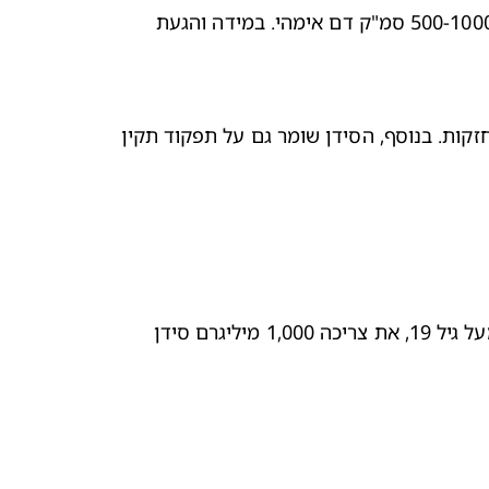
תגרום לך להרגיש עייפה יותר ואף לתחושת סחרחורת וחולשה. יש לזכור כי במהלך לידה רגילה ותקינה את עלולה לאבד כ-500-1000 סמ"ק דם אימהי. במידה והגעת 
כמות מספקת של סידן בהריון יכולה לשמור על בריאות השיניים והעצמות שלך, ותסייע גם לתינוקך לפתח שיניים ועצמות חזקות. בנוסף, הסידן שומר גם על תפקוד תקין 
הכמות המומלצת היא 27 מיליגרם של ברזל בהריון ביום. אם את מתחת לגיל 19, את זקוקה ל-1,300 מיליגרם סידן ביום, ומעל גיל 19, את צריכה 1,000 מיליגרם סידן 