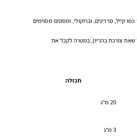
 מוצרי חלב משמשים כמקורות הטובים ביותר לצריכת סידן בהריון, שהגוף סופג בקלות. ניתן לקבל סידן גם ממזונות אחרים כמו קייל, סרדינים, וברוקולי, ומסוגים מסוימים 
 היעזרי בטבלה מטה כדי לדעת מה הם המזונות העשירים בברזל ובסידן. השתמשי בה כדי למדוד את כמות הסידן וגם ברזל שאת צורכת בהריון, במטרה לקבל את 
תכולה
20 מ"ג
3 מ"ג