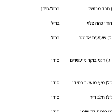
ברזל/סידן
ודו כהה צלוי
ברזל
 כוס (88.5 ג') שעועית אדומה
ברזל
1 כוס (20-60 ג') דגני בוקר מועשרים
סידן
סידן
סידן
ט פירות דל שומן
סידן