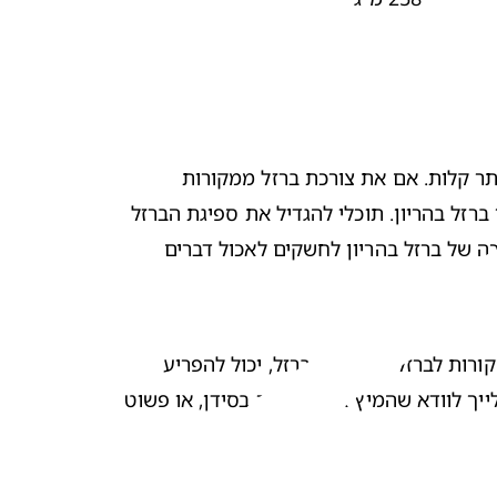
לא כל המקורות התזונתיים לברזל דומים זה לזה. ברזל הם (Heme), המצוי במזון מן החי כמו בשר אדום ועוף, נספג בגוף ביתר קלות. אם את צורכת ברזל ממקורות 
צמחיים בלבד, ייתכן שגופך אינו סופג כמות מספקת של ברזל בהריון. דברי עם הרופא/ה שלך אם את חושבת שיש לך חוסר ברזל בהריון. תוכלי להגדיל את ספיגת הברזל 
ממקורות צמחיים על ידי שילובם עם תוסף ויטמין C או אכילתם עם פירות, כמו תפוזים או תותים. נמצא קשר בין כמות נמוכה של ברזל בהריון לחשקים לאכול דברים 
קל יותר לקבל סידן בהריון באמצעות תפריט מאוזן, אפילו אם את צמחונית. רק שימי לב שסידן, כאשר הוא נצרך יחד עם מקורות לברזל או תוספי ברזל, יכול להפריע 
לספיגת הברזל. לדוגמה, אם את בוחרת לשתות מיץ תפוזים כדי לקבל ממנו ויטמין C לחיזוק ספיגת הברזל ממקור צמחי, עלייך לוודא שהמיץ אינו מועשר בסידן, או פשוט 