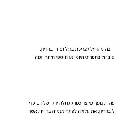
תזונה מאוזנת ובריאה בהריון חשובה מאוד לך ולקטנטן שלך. כאשר את נושאת תינוק ברחמך, יש מקום להקדיש תשומת לב רבה מהרגיל לצריכת ברזל וסידן בהריון. 
המשיכי לקרוא כדי לדעת איך לצרוך את הכמויות הדרושות לך של המינרלים: ברזל וסידן (קלציום), על ידי שילוב מאכלים עם ברזל בתפריט היומי או תוספי תזונה, ומה 
גופך זקוק לברזל כדי לייצר המוגלובין - זהו החומר בתאי הדם האדומים המסייע להוביל חמצן אל האיברים והרקמות. בתקופה זו, גופך מייצר כמות גדולה יותר של דם כדי 
לספק חמצן לתינוק, ולכן תזדקקי לכמות רבה של ברזל בהריון. אם לא תקבלי די ברזל, או שאת סובלת ממצב של חוסר ברזל בהריון, את עלולה לפתח אנמיה בהריון, אשר 