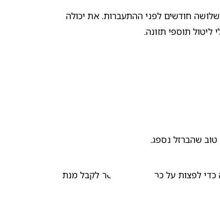
אם את מנסה להרות, התייעצי עם הרופא/ה שלך לגבי נטילת ויטמינים מעכשיו; יש מומחים שממליצים ליטול אותם לפחות שלושה חודשים לפני ההתעברות. את יכולה 
ליטול תוספי תזונה.
הקפידי להישמע להוראות הרופא/ה שלך לגבי כמות הברזל בהריון שעלייך לקחת. אם דילגת על מנה, אל תיקחי מנה כפולה כדי לפצות על כך, מפני שאפשר לקבל מנת 