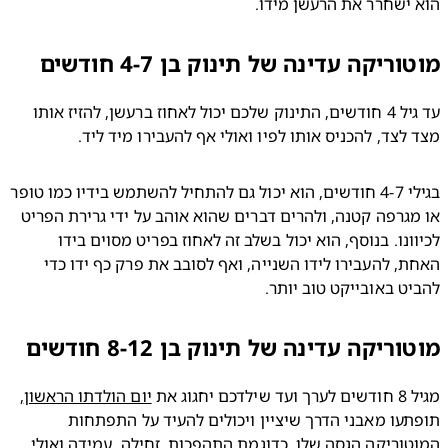
 ישחרר את הרעשן מידו. 
ריקה עדינה של תינוק בן 4-7 חודשים
עד גיל 4 חודשים, התינוק שלכם יכול לאחוז ברעשן, להזיז אותו 
 לצד, להכניס אותו לפיו ואולי אף להעבירו מיד ליד.
בגילי 4-7 חודשים, הוא יכול גם להתחיל להשתמש בידיו כמו טופר 
או מגרפה קטנה, ולהרים דברים שהוא אוהב על ידי גרירת הפריט 
לכיוונו. בנוסף, הוא יכול בשלב זה לאחוז בפריט מסוים בידו 
האחת, להעבירו לידו השנייה, ואף לסובב את פרק כף ידו כדי 
יט באובייקט טוב יותר. 
ריקה עדינה של תינוק בן 8-12 חודשים
 יחגוג את 
יום הולדתו הראשון
, 
תופתעו מאבני הדרך שיציין ויכולים להעיד על התפתחות 
וריקה הגסה שלו, כדוגמת 
התהפכות
, 
זחילה
, עמידה ואולי 