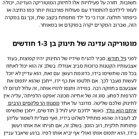
חשובות. חזרה על פעילויות אלו לחיזוק המוטוריקה העדינה, יכולה 
לעזור לילדכם להתמודד עם פעולות מורכבות יותר כמו כתיבה או 
כיפתור חולצה. זכרו כי כל ילד מתפתח בקצב שלו, וכך גם במקרה 
, שברוב המקרים יקרה במוקדם או במאוחר.
ריקה עדינה של תינוק בן 1-3 חודשים
 
גיל חודש
, סביר להניח שידיו של התינוק יהיו קפוצות, בעוד 
אצבעותיו הקטנות כרוכות סביב אגודלו. בשלב זה הוא יכול לאחוז 
בכל מה שתשימו בידו, כדוגמת רעשן. עם זאת, הוא עדיין לא יוכל 
לעשות מעבר לכך. אם תלטפו את כף ידו, ייתכן שהוא יתפוס את 
אצבעכם בחוזקה רבה. במידה ותנסו להזיז אותה, זה עלול לגרום לו 
להרפות לפתע. סוג זה של אחיזה מכונה 'אפקט הלפיתה', עליה אין 
וק שלכם שליטה. מדובר על אחד 
ממגוון הרפלקסים הרבים 
 הוא נולד
. כאשר ילדכם יגיע לגיל 3 חודשים, ייתכן שתשימו 
לב לעובדה שהוא מתחיל לשלוט בידיו, ואף מצליח לשמור עליהן 
פתוחות חלקית, רוב הזמן. בשלב זה, אם תניחו את אותו רעשן 
בידו, הוא יתפוס אותו ואולי אף יביא אותו לפיו. ברגע שיאבד עניין 