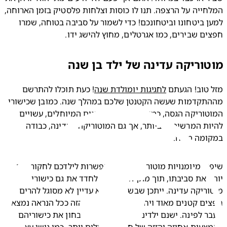
המלחייה על הרצפה. תנו לו כוסות וצלחות פלסטיק בזמן הארוחה, 
למען ביטחונו וביטחונכם! כדי לשמור על סביבה בטוחה, שמרו 
ים שבירים, כמו אגרטלים, מחוץ להישג ידו.
וריקה עדינה של ילד בן שנה
טוב! הגעתם 
לחגיגות יומולדת שנה
! כעת תוכלו להתרשם 
מההתקדמות שעשה הקטנטן שלכם במהלך שנה. כמובן שכישורי 
המוטוריקה הגסה, כמו הצעדים הראשונים המיוחלים, עשויים 
להיות המרשימים ביותר, אך גם המוטוריקה העדינה, כבודה 
ומה מונח.
שיפור מיומנויות מוטוריות גסות מאפשרות לילדכם לחקור טוב 
יותר את סביבתו, תוך מתן הזדמנויות לחדד את גם כישורי 
מוטוריקה עדינה. ייתכן שבשלב זה הוא עדיין לא מסוגל להרים 
חפצים קטנים מאוד ויחד עם זאת, ההישג הזה ככל הנראה נמצא 
מעבר לפינה. ישנם ילדים שבשלב זה ירצו לבחון את כישוריהם 