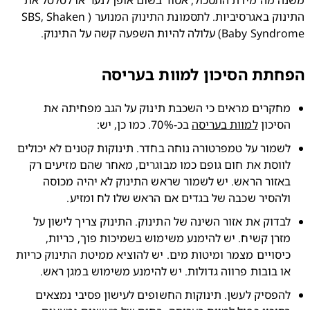
משנה מה מידת התסכול, אסור בשום אופן לנער או לטלטל את 
התינוק באגרסיביות. לתסמונת התינוק המנוער (SBS, Shaken 
Bab) עלולה להיות השפעה קשה על התינוק.
תת הסיכון למוות בעריסה
מחקרים מראים כי השכבת תינוק על הגב מפחיתה את 
סיכון 
למוות בעריסה
 בכ-70%. כמו כן, יש:
לשמור על טמפרטורה נוחה בחדר. תינוקות קטנים לא יכולים 
לווסת את חום גופם כמו מבוגרים, מאחר שהם מזיעים רק 
באזור הראש. יש לשמור שראש התינוק לא יהיה מכוסה 
להסיר שכבה של בגדים אם הראש שלו לח ומזיע.
לבדוק את אזור השינה של התינוק. התינוק צריך לישון על 
מזרן קשיח. יש להימנע משימוש בשמיכות פוך, כריות, 
כיסויים מצמר ומיטות מים. יש להוציא ממיטת התינוק כריות 
ו בובות פרווה גדולות. יש להימנע משימוש במגן ראש.
להפסיק לעשן. תינוקות החשופים לעישון פסיבי נמצאים 