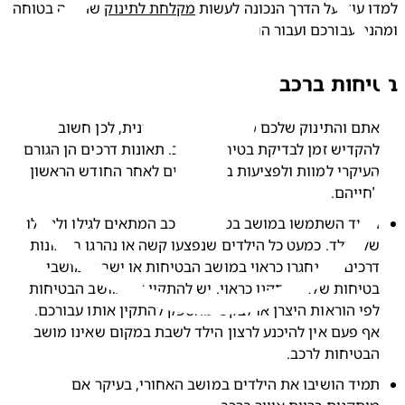
 עוד על הדרך הנכונה לעשות 
מקלחת לתינוק
 שתהיה בטוחה 
ה עבורכם ועבור התינוק.
חות ברכב
אתם והתינוק שלכם מבלים זמן רב במכונית, לכן חשוב 
להקדיש זמן לבדיקת בטיחות הרכב. תאונות דרכים הן הגורם 
העיקרי למוות ולפציעות בקרב ילדים לאחר החודש הראשון 
חייהם.
תמיד השתמשו במושב בטיחות לרכב המתאים לגילו ולגודלו 
של הילד. כמעט כל הילדים שנפצעו קשה או נהרגו בתאונות 
דרכים לא נחגרו כראוי במושב הבטיחות או ישבו במושבי 
בטיחות שלא הותקנו כראוי. יש להתקין את מושב הבטיחות 
לפי הוראות היצרן או לבקש מהספק להתקין אותו עבורכם. 
אף פעם אין להיכנע לרצון הילד לשבת במקום שאינו מושב 
בטיחות לרכב.
תמיד הושיבו את הילדים במושב האחורי, בעיקר אם 