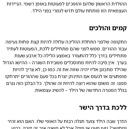
ההולדת הראשון שלהם והופכים לפעוטות באופן רשמי. הניידות 
אית הזו פותחת עולם חדש לגמרי בפני הילד.
ם והולכים
התקופה שלפני התחלת ההליכה עלולה להיות קצת פחות נעימה 
עבור ההורים. ממש לפני שהם מתחילים ללכת, הפעוטות לעתיד 
מתחילים בדרך כלל להתעורר באמצע הלילה כל ארבע שעות 
בערך. אין סיבה להיות מתוסכלים משבירת השגרה – ההישג הגדול 
שהילד מתכונן אליו יהיה שווה את זה. כמו כן, לא צריך להיות 
מופתעים או לכעוס אם התינוק יצרח בכל פעם שההורים יתרחקו 
ממנו. זה משום שהוא רוצה להיות זה שהולך. כל הבלגן הזה נגרם 
ל המטרה החדשה של הילד – להשיג עצמאות.
ת בדרך הישר
הדרך שבה הילד צועד תגלה רבות על האופי שלו. האם הוא זהיר 
ומחושב? נועז מעט או פזיז? אבל לא משנה איך זה יקרה, ברגע 