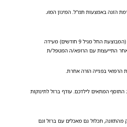
, רצוי שכל תינוק מגיל 4 חודשים יקבל תוסף של ברזל לתינוקות, בין אם האם מניקה או שקיימת הזנה באמצעות תמ"ל. המינון המומלץ עד 
משרד הבריאות גם ממליץ על צריכת תוסף ברזל לתינוקות עד גיל שנה וחצי, לכל התינוקות. במידה וספירת הדם השגרתית (המבוצעת החל מגיל 9 חודשים) מעידה 
לאחר התייעצות עם הרופא/ה המטפל/ת
כך או כך, הימנעו מלתת לילדכם תוספי ברזל או ויטמינים עם ברזל מבלי לקבל אישור מהרופא/ה שלכם, שגם יקבעו את סוג התוסף המתאים לילדכם. עודף ברזל לתינוקות 
החל מגילאי 4-6 חודשים אתם יכולים להציע לתינוק מזון מוצק, כהשלמה להנקה/תמ"ל וזאת במידה והוא מוכן. חשוב שחלק מהתזונה, תכלול גם מאכלים עם ברזל וגם 