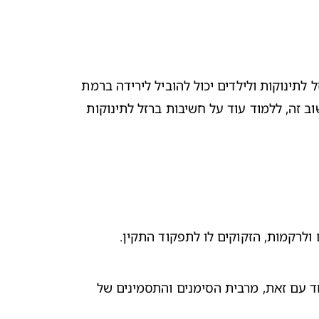
גופנו זקוק לברזל לייצור המוגלובין הנמצא בתאי הדם האדומים, שתפקידם להעביר חמצן לכל התאים והרקמות. חוסר בברזל לתינוקות ולילדים יכול להוביל לירידה ברמת 
ההמוגלובין ובעקבות כך לגרום לאנמיה - מצב בו כמות תאי הדם האדומים בגוף יורדת. המשיכו לקרוא כדי להכיר מינרל חשוב זה, ללמוד עוד על חשיבות ברזל לתינוקות 
 ולרקמות, הזקוקים לו לתפקוד התקין.
המוגלובין נמוך ומחסור בברזל לתינוקות ואצל ילדים יכול להופיע ברמות שונות, ועלול לפגוע ביכולת התפקוד של ילדכם. יחד עם זאת, מרבית הסימנים והתסמינים של 