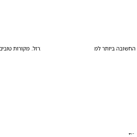
החשובה ביותר למניעה וטיפול במחסור בברזל. מקורות טובים 
עית