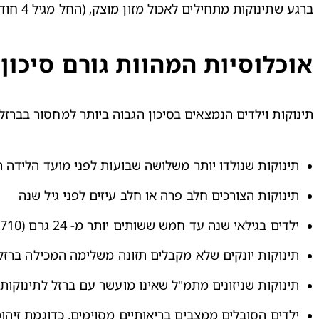
ברגע שתינוקות מתחילים לאכול מזון מוצק, (החל מגיל 4 חודשים ומעלה, על פי המלצות משרד הבריאות) כמות הברזל שעליהם לצרוך תלויה בגילם.
אוכלוסיות המהוות גורם סיכון
תינוקות וילדים הנמצאים בסיכון הגבוה ביותר למחסור בברזל
תינוקות שנולדו יותר משלושה שבועות לפני מועד הלידה ה
תינוקות הצורכים חלב פרה או חלב עיזים לפני גיל שנה
ילדים בגילאי שנה עד חמש ששותים יותר מ- 24 גרם (710 מיליליטר) חלב פרה, חלב עיזים או חלב סויה ביום
תינוקות יונקים שלא מקבלים תזונה משלימה המכילה ברזל לאחר גי
תינוקות שניזונים מתמ"ל שאינו מועשר עם ברזל לתינוקות
ילדים הסובלים ממצבים בריאותיים מסוימים, כדוגמת זיהומ