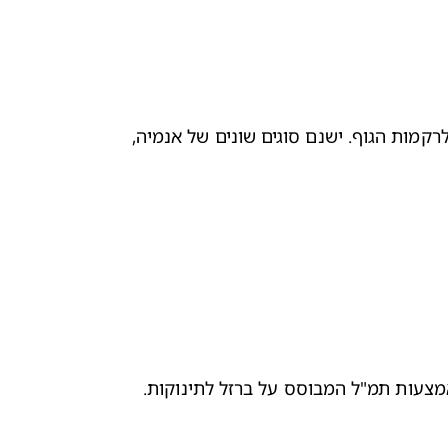
אנמיה הנה מצב בו ישנו המוגלובין נמוך ובשל כך לא קיימת כמות מספקת של תאי דם אדומים בריאים, בכדי לשאת חמצן לרקמות הגוף. ישנם סוגים שונים של אנמיה, 
מצעות 
תמ"ל
 המבוסס על ברזל לתינוקות.