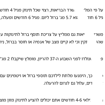
על פי 
המלצות משרד הבריאות
גיל 6 חודשים הוא 5.7 מג' ברזל ליום. מגיל 6 חודשים ומעלה, המינון המומלץ הוא 15 מג' ברזל ליום.
שהמצב תקין וכי לא קיים מצב של אנמיה או חוסר בברזל, נ
פגים
, שנולדו לפני השבוע ה-37 להריון, מומלץ שיקבלו 2 מג'/ק"ג ליום תוסף ברזל לתינוקות החל מגיל חודש, אלא אם הצוות הרפואי בפגייה הורה אחרת.
או לילדים, עלול גם לגרום להרעלה.