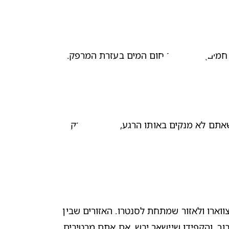
א חמים). בדקו את חום המים בעזרת המרפק.
שימו לב שהחדר חמים לפני שאתם מפשיטים את התינוק. הכינו מטלית טבולה במים חמימים והניחו אותה על גוף התינוק שאתם לא מנקים באותו הרגע, כדי שלתינוק 
התחילו בראשו ופניו, השתמשו במטלית רטובה ללא סבון, כך שלא ייכנס סבון לעיניו או לפיו. הקדישו תשומת לב מיוחדת לצווארו ולאזור שמתחת לסנטרו. האזורים שבין 
האצבעות והבהונות, מתחת לזרועות ומאחורי האוזניים צוברים לכלוך בכמות מפתיעה. נגבו בזהירות את האזור שמסביב לטבור, והקפידו שיישאר יבש. אם אתם מרטיבים 