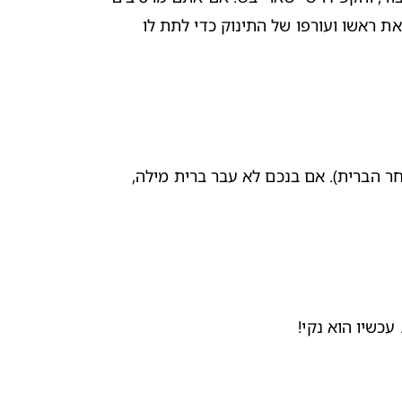
במקרה את אזור שארית הטבור, טפחו עליו בעדינות במטלית יבשה עד שיתייבש. נקו את אזור החיתול בסוף, ותמיד החזיקו את ראשו ועורפו של התינוק כדי לתת לו 
, רחצו את הפין שלו במעט מים עד שהפצע יחלים (בדרך כלל זה לוקח בין שבוע לעשרה ימים לאחר הברית). אם בנכם לא עבר ברית מילה, 
עכשיו הוא נקי!