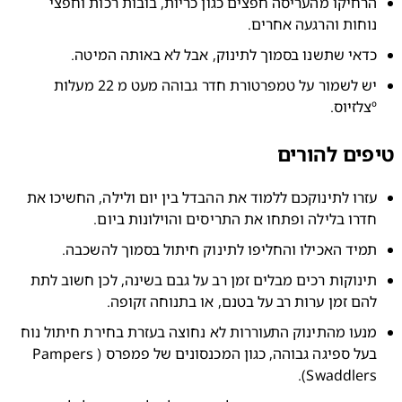
הרחיקו מהעריסה חפצים כגון כריות, בובות רכות וחפצי 
וחות והרגעה אחרים.
דאי שתשנו בסמוך לתינוק, אבל לא באותה המיטה.
יש לשמור על טמפרטורת חדר גבוהה מעט מ 22 מעלות 
ס.
ים להורים
עזרו לתינוקכם ללמוד את ההבדל בין יום ולילה, החשיכו את 
דרו בלילה ופתחו את התריסים והוילונות ביום.
מיד האכילו והחליפו לתינוק חיתול בסמוך להשכבה.
תינוקות רכים מבלים זמן רב על גבם בשינה, לכן חשוב לתת 
הם זמן ערות רב על בטנם, או בתנוחה זקופה.
מנעו מהתינוק התעוררות לא נחוצה בעזרת בחירת חיתול נוח 
בעל ספיגה גבוהה, כגון המכנסונים של פמפרס (Pampers 
Swaddlers)