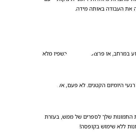
ה את העבודה באותה מידה.
באירועים מסוימים, תמונה שווה יותר מאלף מילים. מבט הניצחון על פני התינוק כשהוא מצליח להרים את עצמו ומתחיל לנוע במרחב, או פרצופו המצחיק כשפיו מלא 
אנו זוכרים לצלם את האירועים הגדולים – יום ההולדת הראשון או החגים הראשונים – אבל לפעמים שוכחים להנציח גם את רגעי היומיום הקטנים. לא פעם, אלו התמונות 
אפשר לשמור תמונות של תינוקות בתוך אלבומים רגילים, או לעשות זאת באופן דיגיטלי בעזרת מחשב. ואפשר גם להפוך את התמונות שלך לספרים של ממש, בעזרת 
נות ללא שימוש בקופסה!