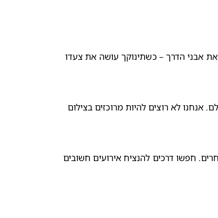
הטכנולוגיה המתקדמת כיום מאפשרת להנציח את הרגע בווידאו בקלות של לחיצת כפתור. סרטי וידאו הומצאו כדי להנציח את אבני הדרך – כשתינוקך עושה את צעדו 
כשמצלמים סרט וידאו של רגעים חשובים, חשוב לשמור על כללי בטיחות. יש לוודא שהאזור מוגן ובטוח לפני שמתחילים לצלם. אנחנו לא רוצים להיות מרוכזים בצילום 
בכל פעם שמנציחים את אבני הדרך של התינוק, כדאי לזכור שהדבר החשוב ביותר בתיעוד זיכרונות הוא לשתף אותם עם אחרים. חפשו דרכים להנציח אירועים חשובים 