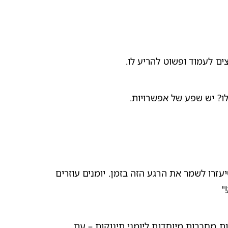
ם לעמוד ופשוט להריע לו. 
ו? יש שפע של אפשרויות.
אפשר לתעד ביומן את השנים הראשונות של תינוקך. אין צורך לכתוב הרבה ומפורט, אלא רק מספר מילים בלוויית תאריך שיעזרו לשמר את הרגע הזה בזמן. יומנים עוזרים 
" 
התיעוד ביומן גם משמר את הרגשות שחשת באותו זמן. יומן יכול לספק תיעוד נפלא של חיי המשפחה. חנויות ספרים מוכרות מחברות מיוחדות ליומני תינוקות – עם 