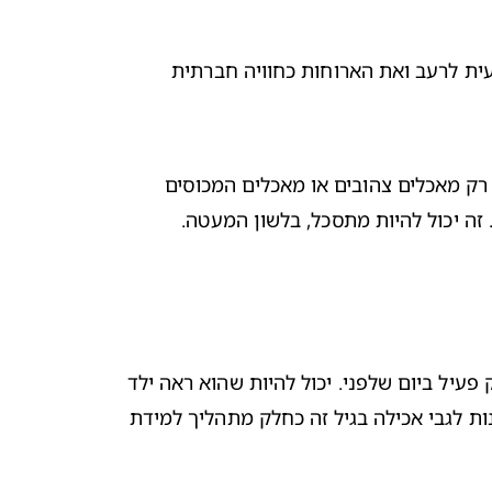
בשלב זה, ילדים רבים בגיל הגן הם בעצם חברה טובה לזמן הארוחה. הם בדרך כלל תופסים את פעולת האכילה כתגובה טבעית לרעב ואת הארוחות כחוויה חברתית 
מצד שני, בני שלוש עד חמש נוטים לרוב גם לפתח העדפות מזון מסוימות (בן לילה, כך נראה). במקרים מסוימים, הם יאכלו רק מאכלים צהובים או מאכלים המכוסים 
זה יכול להיות מתסכל, בלשון המעטה. 
חוסר העקביות שולט, אז אל תהיו מתוסכלים. יש ימים שבהם הילד שלכם פחות רעב, זה משום שהוא כנראה לא היה מספיק פעיל ביום שלפני. יכול להיות שהוא ראה ילד 
אחר אוכל משהו שלעולם לא תשקלו להאכיל אותו בארוחת הערב, כמו סופגנייה עם ריבה. התעודדו: ילדים מתנהגים בעקשנות לגבי אכילה בגיל זה כחלק מתהליך למידת 