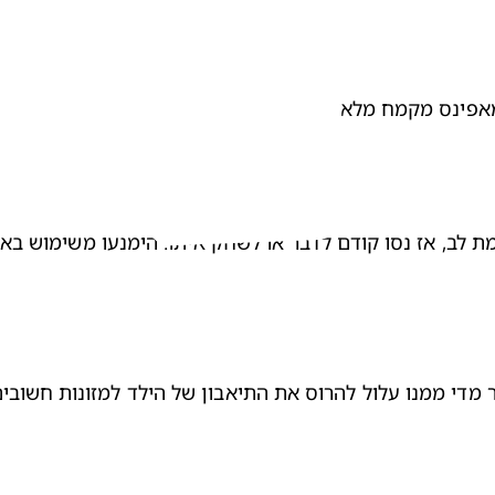
 לב, אז נסו קודם לדבר או לשחק איתו. הימנעו משימוש באו