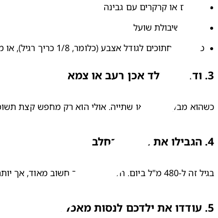
צנימים או קרקרים עם גבינה
עוגיות שיבולת שועל
כריכונים חתוכים לגודל אצבע (כלומר, 1/8 כריך רגיל), או מאפינס מקמח מלא
3. ודאו שהילד אכן רעב או צמא
כשהוא מבקש אוכל או שתייה. אולי הוא רק מחפש קצת תשומת
4.
הגבילו את צריכת החלב
בגיל זה ל-480 מ"ל ביום. חלב הוא מצרך חשוב מאוד, אך יותר מדי ממנו עלול להרוס את התיאבון של הילד למזונות חשובים אחרים.
5.
עודדו את ילדכם לנסות מאכלים חדשים