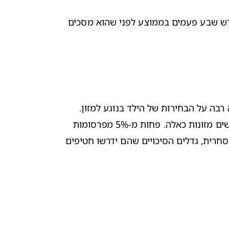
על ידי הגשת כמויות קטנות לטעימה במקום להתעקש שיאכל מנה מלאה של מזון לא מוכר. ילד צריך לטעום את המזון החדש שבע פעמים בממוצע לפני שהוא מסכים 
על ידי טלוויזיה, משחקים או סיפורים. פעילויות אלה מסיחות את הדעת. בנוסף לכך, הפרסומות בטלוויזיה משפיעות במידה רבה על הבחירות של הילד בנוגע למזון.  
ילדים בגיל זה קולטים בקלות פרסומות לדגני בוקר מסוכרים ולממתקים, בעיקר אחרי שביקרו בבתים של חברים שבהם מוגשים מזונות כאלה. פחות מ-5% מפרסומות 
המזון המוצגות במהלך שעות היום הן פרסומות למאכלים "טובים" כגון פירות וירקות. ככל שהילדים צופים יותר בטלוויזיה מסחרית, גדלים הסיכויים שהם ידרשו חטיפים 