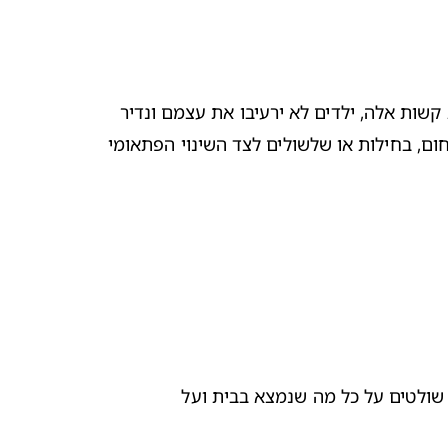
לעתים קרובות, ילדים משתמשים באוכל כדי להוכיח שהם שולטים, זה דבר טבעי אצל ילדים בגיל הגן. גם בשיאן של תקופות קשות אלה, ילדים לא ירעיבו את עצמם ונדיר 
שהם מאבדים משקל. עם זאת, אם אתם כן חושדים באיבוד משקל, או אם אתם מבחינים בתסמינים אחרים של מחלה כגון חום, בחילות או שלשולים לצד השינוי הפתאומי 
הגישו לילד מאכלים מזינים והניחו לו להחליט מה לאכול ובאיזו כמות. אתם האחראים על האספקה והוא זה שאוכל. אתם שולטים על כל מה שנמצא בבית ועל 