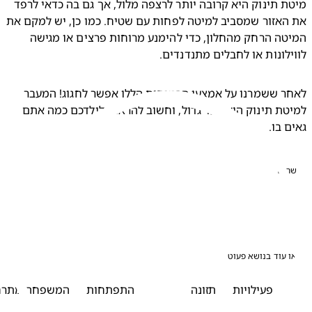
מיטת תינוק היא קרובה יותר לרצפה מלול, אך גם בה כדאי לרפד 
את האזור שמסביב למיטה לפחות עם שטיח. כמו כן, יש למקם את 
המיטה הרחק מהחלון, כדי להימנע מרוחות פרצים או מגישה 
לונות או לחבלים מתנדנדים.
לאחר ששמרנו על אמצעי הבטיחות הללו אפשר לחגוג! המעבר 
למיטת תינוק הוא צעד גדול, וחשוב להראות לילדכם כמה אתם 
 בו.
פו
עוד בנושא פעוט
פעילויות
תזונה
שינה
התפתחות
המשפחה מתרחבת