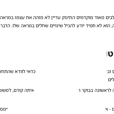
טות
ים יותר.