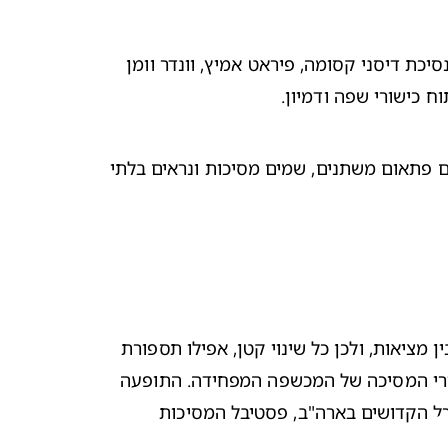
חג הפורים פותח בפני הילדים עולם מופלא של דמיון ומשחק שבו הם יכולים להיות כל מה שרק יחלמו עליו, ולו ליום אחד: נסיכת דיסני קסומה, פיראט אמיץ, וונדר וומן 
ח כישורי שפה ודמיון.
אבל למרות הרצון להפוך את פורים לחג מהנה עבור כולם, ישנם ילדים שנבהלים מאוד מהיום הזה – עבורם זהו חג שבו כולם פתאום משתנים, שמים מסיכות ונראים בלתי 
על גיל שנתיים ילדים שואבים את הביטחון שלהם מהסביבה המוכרת והיציבה. פעוטות עדיין לא יודעים להבחין בין דמיון לבין מציאות, ולכן כל שינוי קטן, אפילו תספורת 
שונה, עלול לעורר בהם פחד וחרדה. בפורים התופעה מתעצמת, מכיוון שהם אינם מסוגלים לזהות את סבתא לדוגמא מאחורי המסיכה של המכשפה המפחידה. התופעה 
לא שמורה רק לחג פורים או לארץ ישראל - בכל רחבי העולם ישנם ילדים שמפחדים מתחפושות ומסיכות: כמו למשל בליל כל הקדושים בארה"ב, פסטיבל המסיכות 