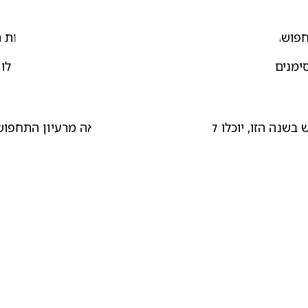
ושת. לתת לו לבחור בדים או צבעים לתחפושת או להראות ת