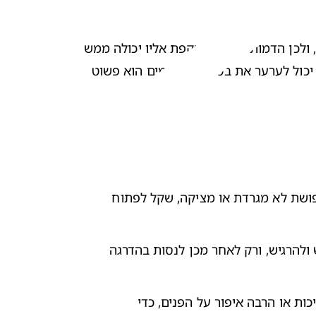
בנוסף, גם התחפושת שלו עצמו יכולה להפחיד את הילד. בשלבים מאוד מוקדמים התינוק עדיין לא מזהה את עצמו במראה, ולכן הדמות הזרה הנשקפת אליו יכולה ממש 
להרתיע אותו. גם כאשר הפעוט לומד לזהות את עצמו במראה, הוא לא תמיד יודע להכיל שינויים שחלים במראה שלו. הדבר יכול לערער את בטחונו ולפעמים הוא פשוט 
דבר ראשון שכדאי לשים לב אליו בבחירת תחפושות לילדים ובייחוד לפעוטות הוא נוחות התחפושות. כדאי לוודא שהתחפושת לא מגרדת או מציקה, שקל לפתוח 
כדאי להרגיל את הילד בהדרגה לתחפושת ולא לנסות אותה לראשונה בבוקר החג. לתת לפעוט לשחק איתה קודם, למשש ולהרגיש, ורק לאחר מכן לנסות בהדרגה 
לשים לב גם לתחפושת שלכם, ההורים, כשאתם ליד הילדים - אפשר לבחור בתחפושת חלקית או אביזרים, ולהימנע ממסיכות או הרבה איפור על הפנים, כדי 