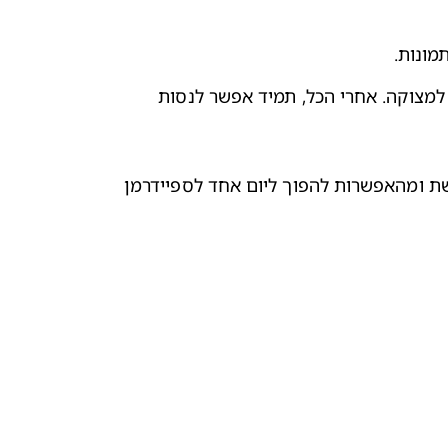
מונות.
חשוב לגלות רגישות. יש להיות ערים לילד. אם הוא מראה סימנים של פחד ומצוקה – להסיר את התחפושת ולא לגרום לו למצוקה. אחרי הכל, תמיד אפשר לנסות 
והכי חשוב – להישאר אופטימיים. גם ילדים שלא רצו להתחפש בשנה הזו, יוכלו להתלהב מאוד בשנה הבאה מרעיון התחפושת ומהאפשרות להפוך ליום אחד לספיידרמן 