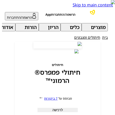
Skip to main con
הרשמה/התחברותApp
הרשמה/התחברות
מוצרים
כלים
הריון
הורות
אודות פמפ
ית
חיתולים ומגבונים
חיתולים
חיתולי פמפרס®
הרמוני™
מבוסס על
7 ביקורות
לרכישה