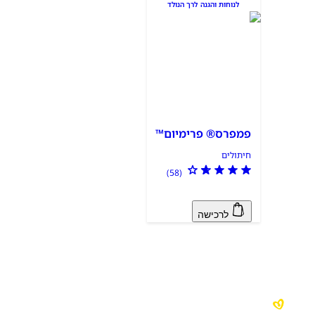
לנוחות והגנה לרך הנולד
פמפרס® פרימיום™
חיתולים
)
58
(
לרכישה