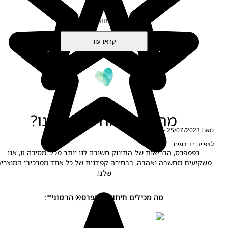
כתבו חוות דעת
קראו עוד
מה מכיל החיתול שלנו?
ת Archana
25/07/2023
-
צפייה בדירוגים
בפמפרס, הבריאות של התינוק חשובה לנו יותר מכל. מסיבה זו, אנו
משקיעים מחשבה ואהבה, בבחירה קפדנית של כל אחד ממרכיבי המוצרים
שלנו.
מה מכילים חיתולי פמפרס® הרמוני™: