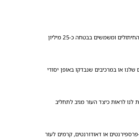
מרכיבי החיתולים ומכנסוני החיתול של פמפרס עברו בדיקות יסודיות והוכחו כבטוחים לשימוש. מרכיבים אלו שכיחים ברוב החיתולים ומשמשים בבטחה כ-25 מיליון 
בכל פעם שאנו עורכים שינויים בחיתולי פמפרס, אנו משתמשים אך ורק במרכיבים שכבר נעשה בהם שימוש בטוח בחיתולים שלנו או במרכיבים שנבדקו באופן יסודי 
לדוגמה, אחת הבדיקות שאנו עורכים היא תאימות לעור ובדיקות רגישות של מגבוני פמפרס לתינוקות. בדיקות אלו מאפשרות לנו לראות כיצד העור מגיב לתחליב 
בדיקה זו נערכת על מבוגרים הידועים כבעלי עור רגיש למגוון מוצרים, לרבות חומרי ניקוי, בשמים, מוצרי ניקוי אישיים, אנטי-פרספירנטים או דאודורנטים, קרמים לעור 