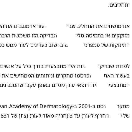
ותחליבים.
התינוקות של פמפרס הוכחו שוב ושוב כעדינים לעור ממש כמו מ
המתבצעים על-ידי רופאי עור, מגלים באופן עקבי שהמגבונים 
של 0 (אינו חריף לעור) עד 3 (חריף מאוד לעור) (ציון של 0.831 למגבונים לעומת ציון של 1.019 לשימוש במים וחומר ניקוי).