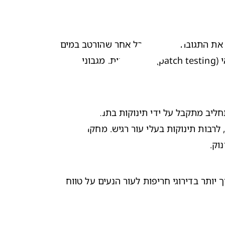
אנו מושחים את התחליב שבמגבון על העור או מנגבים את העור עם המגבון המוגמר על אזור קטן ומוגדר של העור ובודקים את התגובה לאזור מוגבל אחר שהורטב במים 
מזוקקים או בתמיסה סליין רגילה. הבדיקה הזו משמשת הרבה חברות של מוצרי צריכה כבר עשרות שנים בכל בדיקות הטלאי (patch testing) שהן עורכות. מגבוני 
למרות שבדיקות קליניות אלו מתבצעות בדרך כלל על אנשים מבוגרים, צוות מומחים שלנו עוקב מקרוב אחר האופן שבו התחליב מתקבל על ידי תינוקות בתנאי אמת. 
בעשור האחרון התפרסמו מחקרים וניתוחים הממחישים את הבטיחות, האפקטיביות והעדינות של מגבוני פמפרס לתינוקות, לרבות תינוקות בעלי עור רגיש. מחקרים שלנו, 
וק.
מחקר שפורסם ב-2001 ב-Journal of European Academy of Dermatology מצא שהמגבונים משיגים בפועל ניקוד נמוך יותר בדירוגי חריפות לעור הנעים על טווח 