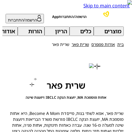
Skip to main content
הרשמה/התחברותApp
הרשמה/התחברות
מוצרים
כלים
הריון
הורות
אודות 
בית
אודות פמפרס
שרית פאר
שרית פאר
שרית פאר
אחות מוסמכת MA, יועצת הנקה IBCLC ויועצת שינה
שרית פאר, אמא לשתי בנות, מייסדת Become A Mom, היא אחות
מוסמכת MA, יועצת הנקה IBCLC מורשת משרד הבריאות ויועצת
שינה למעלה מ-16 שנה. עבדה כאחות תינוקות, אחות פגיה, אחות
יולדות ואחות חדר ניתוח. מלווה אימהות החל מהכנה להנקה בזמן